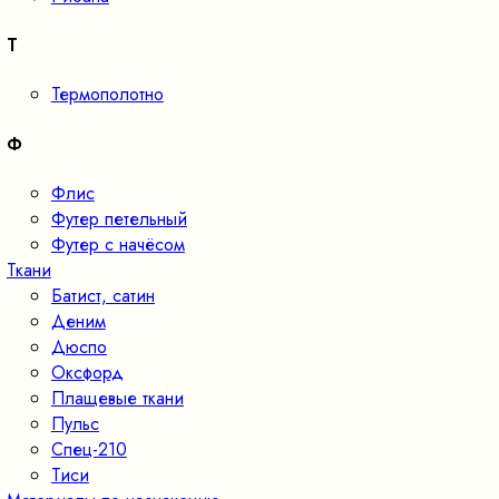
Т
Термополотно
Ф
Флис
Футер петельный
Футер с начёсом
Ткани
Батист, сатин
Деним
Дюспо
Оксфорд
Плащевые ткани
Пульс
Спец-210
Тиси