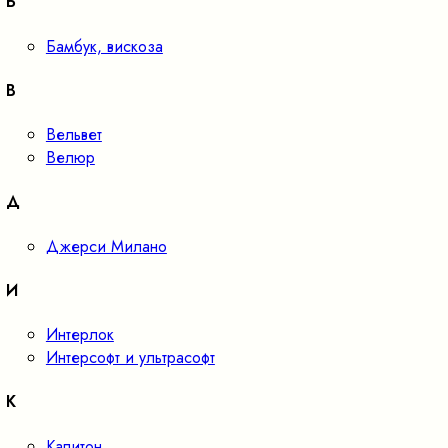
Б
Бамбук, вискоза
В
Вельвет
Велюр
Д
Джерси Милано
И
Интерлок
Интерсофт и ультрасофт
К
Капитон