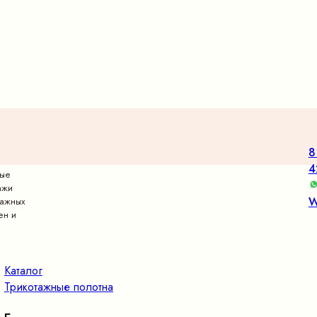
8
4
вые
ажи
W
тажных
ен и
Каталог
Трикотажные полотна