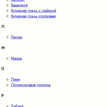
Кашкорсе
Кулирная гладь с лайкрой
Кулирная гладь хлопковая
Л
Ластик
М
Махра
П
Пике
Полиэстровые полотна
Р
Рибана