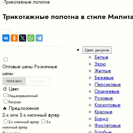
-
Трикотажные полотна
Трикотажные полотна в стиле Милит
Цвет, рисунок
Белые
Экрю
Оптовые цены
Розничные
Желтые
цены
Бежевые
Персиковые
🎨 Цвет
Оранжевые
Гладкокрашенный
Розовые
Рисунок
Коралловые
🔥 Предложения
Красные
2-х или 3-х ниточный футер
Бордо
2-х ниточный футер
3-х
Фиолетовые
ниточный футер
Голубые