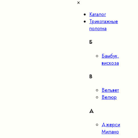
×
Каталог
Трикотажные
полотна
Б
Бамбук,
вискоза
В
Вельвет
Велюр
Д
Джерси
Милано