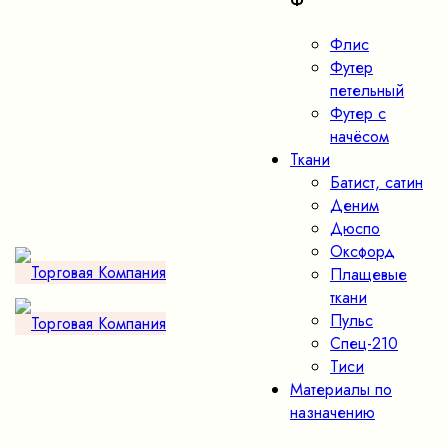
Ф
Флис
Футер
петельный
Футер с
начёсом
Ткани
Батист, сатин
Деним
Дюспо
Оксфорд
Плащевые
ткани
Пульс
Спец-210
Тиси
Материалы по
назначению