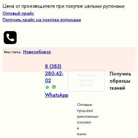
Цена от производителя при покупке целыми рулонами
Оптовый прайс
Получить прайс на покупки рулонами
Новосибирск
Ваш город:
8 (383)
280-42-
Получить
ПОЛУЧИТЬ
02
образцы
ОБРАЗЦЫ
ТКАНЕЙ
тканей
WhatsApp
Оптовые
продажи
трикотажных
полотен
и
ткани