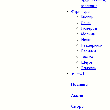
Худи, свитшот,
толстовка
Фурнитура
Кнопки
Ленты
Люверсы
Молнии
Нитки
Размерники
Резинки
Тесьма
Шнуры
Этикетки
🔥 HOT
Новинка
Акция
Скоро