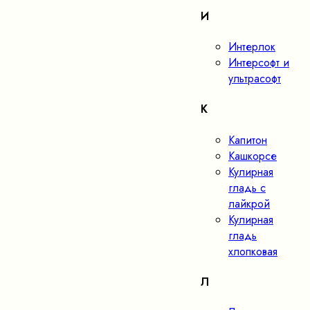
И
Интерлок
Интерсофт и
ультрасофт
К
Капитон
Кашкорсе
Кулирная
гладь с
лайкрой
Кулирная
гладь
хлопковая
Л