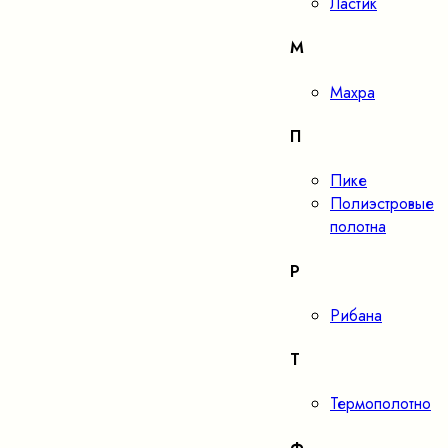
Ластик
М
Махра
П
Пике
Полиэстровые
полотна
Р
Рибана
Т
Термополотно