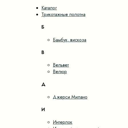
Каталог
Трикотажные полотна
Б
Бамбук, вискоза
В
Вельвет
Велюр
Д
Джерси Милано
И
Интерлок