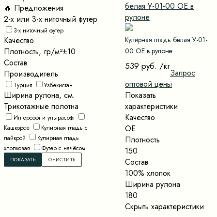
🔥 Предложения
2-х или 3-х ниточный футер
3-х ниточный футер
Качество
Кулирная гладь белая У-01-
Плотность, гр/м²±10
00 ОЕ в рулоне
Состав
539 руб.
/кг
Запрос
Производитель
оптовой цены
Турция
Узбекистан
Ширина рулона, см.
Показать
Трикотажные полотна
характеристики
Качество
Интерсофт и ультрасофт
ОЕ
Кашкорсе
Кулирная гладь с
лайкрой
Кулирная гладь
Плотность
хлопковая
Футер с начёсом
150
Состав
100% хлопок
Ширина рулона
180
Скрыть характеристики