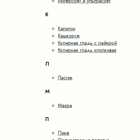
Интерсофт и ультрасофт
К
Капитон
Кашкорсе
Кулирная гладь с лайкрой
Кулирная гладь хлопковая
Л
Ластик
М
Махра
П
Пике