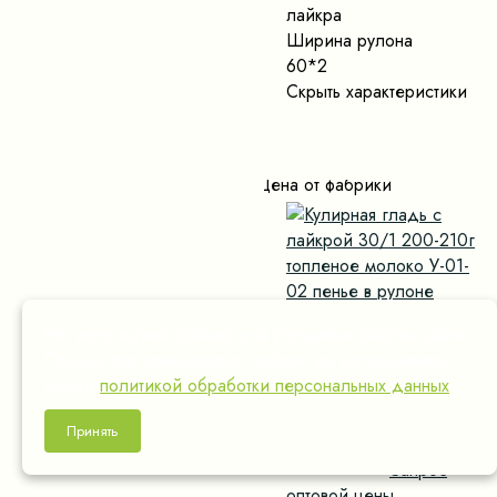
лайкра
Ширина рулона
60*2
Скрыть характеристики
Цена от фабрики
Мы используем cookies для улучшения работы сайта.
Кулирная гладь с лайкрой
Продолжая пользоваться сайтом, вы соглашаетесь с
30/1 200-210г топленое
нашей
политикой обработки персональных данных
.
молоко У-01-02 пенье в
рулоне
Принять
850 руб.
/кг
Запрос
оптовой цены