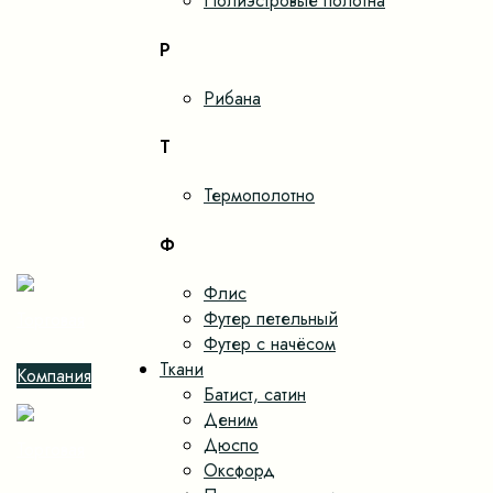
Полиэстровые полотна
Р
Рибана
Т
Термополотно
Ф
Флис
Футер петельный
Футер с начёсом
Ткани
Батист, сатин
Деним
Дюспо
Оксфорд