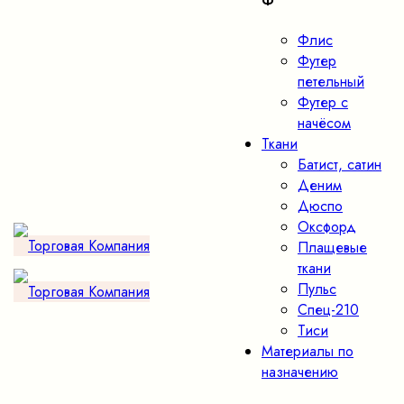
Ф
Флис
Футер
петельный
Футер с
начёсом
Ткани
Батист, сатин
Деним
Дюспо
Оксфорд
Плащевые
ткани
Пульс
Спец-210
Тиси
Материалы по
назначению