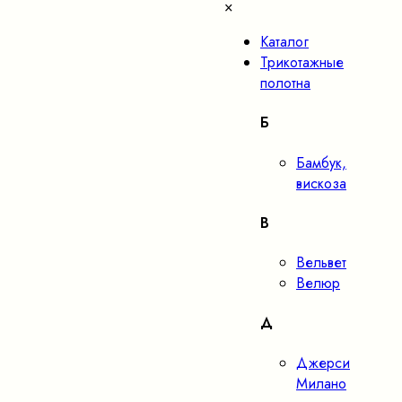
×
Каталог
Трикотажные
полотна
Б
Бамбук,
вискоза
В
Вельвет
Велюр
Д
Джерси
Милано