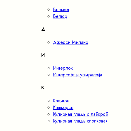
Вельвет
Велюр
Д
Джерси Милано
И
Интерлок
Интерсофт и ультрасофт
К
Капитон
Кашкорсе
Кулирная гладь с лайкрой
Кулирная гладь хлопковая