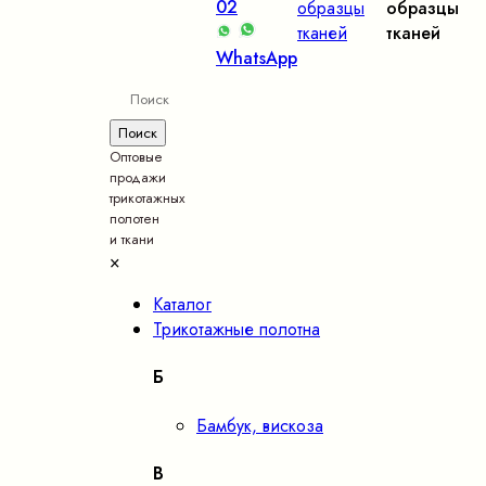
02
образцы
образцы
тканей
тканей
WhatsApp
Оптовые
продажи
трикотажных
полотен
и ткани
×
Каталог
Трикотажные полотна
Б
Бамбук, вискоза
В