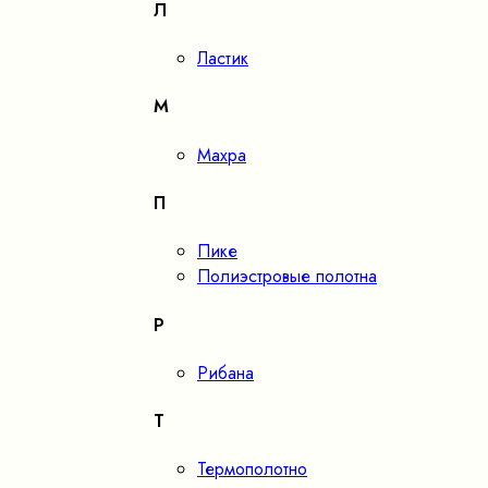
Л
Ластик
М
Махра
П
Пике
Полиэстровые полотна
Р
Рибана
Т
Термополотно