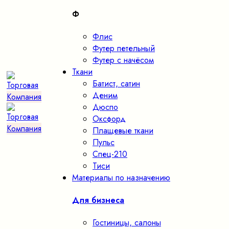
Ф
Флис
Футер петельный
Футер с начёсом
Ткани
Батист, сатин
Деним
Дюспо
Оксфорд
Плащевые ткани
Пульс
Спец-210
Тиси
Материалы по назначению
Для бизнеса
Гостиницы, салоны