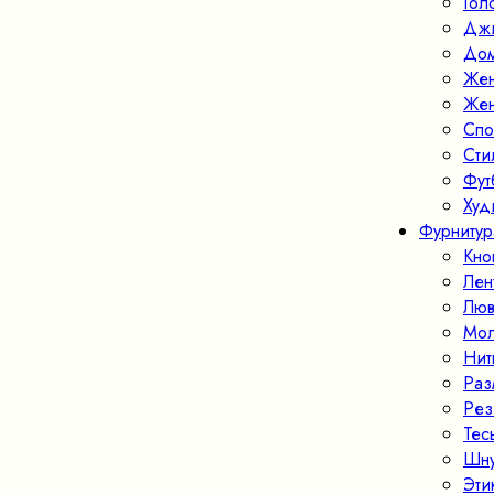
Гол
Джи
Дом
Жен
Жен
Спо
Ст
Фут
Худ
Фурнитур
Кно
Лен
Люв
Мо
Нит
Раз
Рез
Тес
Шн
Эти