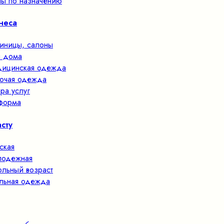
ы по назначению
неса
тиницы, салоны
 дома
ицинская одежда
очая одежда
ра услуг
форма
сту
ская
одежная
льный возраст
льная одежда