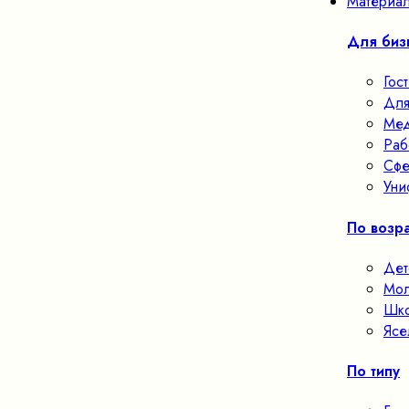
Материал
Для биз
Гос
Для
Мед
Раб
Сфе
Уни
По возра
Дет
Мол
Шко
Ясе
По типу