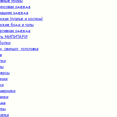
овные уборы
нсовая одежда
ашняя одежда
ская (платье и костюм)
ские боди и топы
ртивная одежда
иль МИЛИТАРИ
болки
и, свитшот, толстовка
а
пки
ты
ерсы
лнии
ки
мерники
инки
ьма
уры
кетки