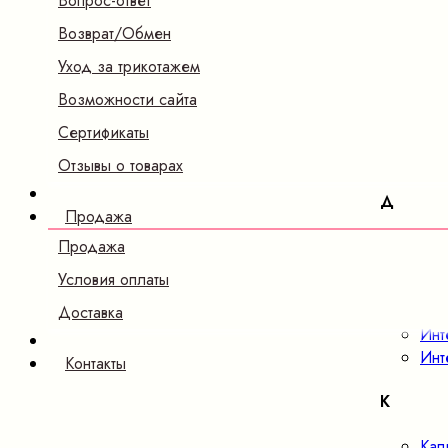
Вопрос-ответ
Б
Возврат/Обмен
Бам
Уход за трикотажем
В
Возможности сайта
Сертификаты
Вел
Ве
Отзывы о товарах
Д
Продажа
Дже
Продажа
Условия оплаты
И
Доставка
Инт
Инт
Контакты
К
Кап