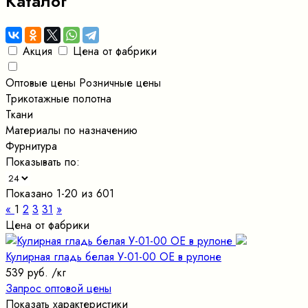
Каталог
Акция
Цена от фабрики
Оптовые цены
Розничные цены
Трикотажные полотна
Ткани
Материалы по назначению
Фурнитура
Показывать по:
Показано 1-20 из 601
«
1
2
3
31
»
Цена от фабрики
Кулирная гладь белая У-01-00 ОЕ в рулоне
539 руб.
/кг
Запрос оптовой цены
Показать характеристики