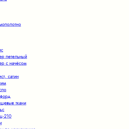
мополотно
ис
ер петельный
ер с начёсом
ист, сатин
ним
спо
форд
щевые ткани
ьс
ц-210
и