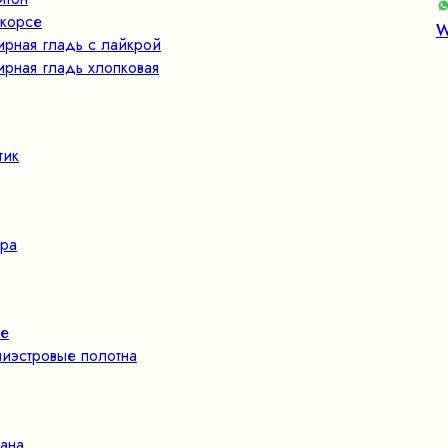
корсе
W
ирная гладь с лайкрой
ирная гладь хлопковая
тик
ра
е
иэстровые полотна
ана