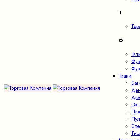
Т
Тер
Ф
Фл
Фут
Фут
Ткани
Бат
Де
Дю
Окс
Пла
Пул
Спе
Тис