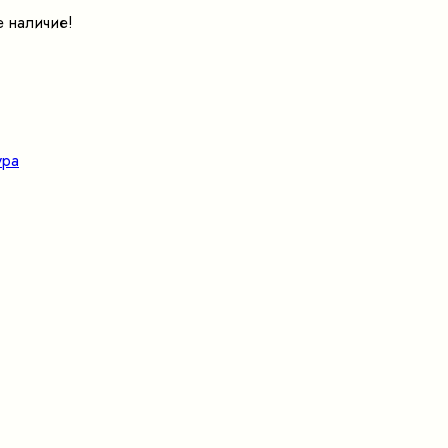
е наличие!
ура