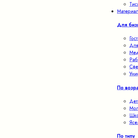
Тис
Материал
Для биз
Гос
Для
Мед
Раб
Сфе
Уни
По возра
Дет
Мол
Шко
Ясе
По типу