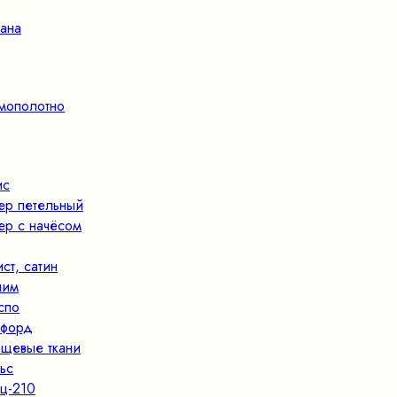
ана
мополотно
ис
ер петельный
ер с начёсом
ист, сатин
ним
спо
форд
щевые ткани
ьс
ц-210