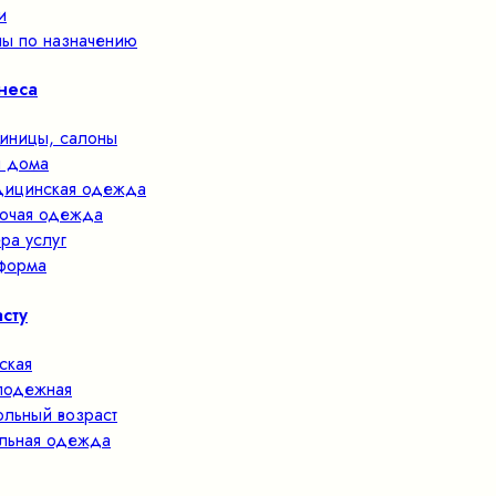
и
ы по назначению
неса
тиницы, салоны
 дома
ицинская одежда
очая одежда
ра услуг
форма
сту
ская
одежная
льный возраст
льная одежда