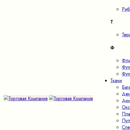
Риб
Т
Тер
Ф
Фл
Фут
Фут
Ткани
Бат
Де
Дю
Окс
Пла
Пул
Спе