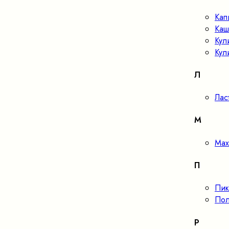
Кап
Каш
Кул
Кул
Л
Лас
М
Мах
П
Пик
Пол
Р