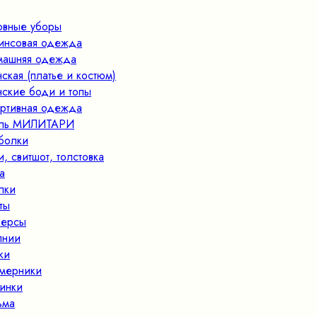
овные уборы
нсовая одежда
ашняя одежда
ская (платье и костюм)
ские боди и топы
ртивная одежда
иль МИЛИТАРИ
болки
и, свитшот, толстовка
а
пки
ты
ерсы
лнии
ки
мерники
инки
ьма