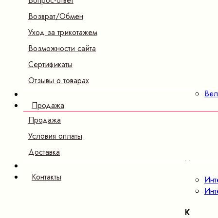
Вопрос-ответ
Возврат/Обмен
Б
Уход за трикотажем
Бам
Возможности сайта
В
Сертификаты
Отзывы о товарах
Вел
Ве
Продажа
Д
Продажа
Условия оплаты
Дже
Доставка
И
Контакты
Инт
Инт
К