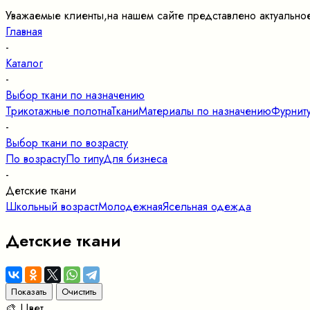
Уважаемые клиенты,на нашем сайте представлено актуально
Главная
-
Каталог
-
Выбор ткани по назначению
Трикотажные полотна
Ткани
Материалы по назначению
Фурнит
-
Выбор ткани по возрасту
По возрасту
По типу
Для бизнеса
-
Детские ткани
Школьный возраст
Молодежная
Ясельная одежда
Детские ткани
🎨 Цвет