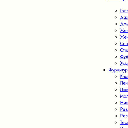
Гол
Джи
Дом
Жен
Жен
Спо
Ст
Фут
Худ
Фурнитур
Кно
Лен
Люв
Мо
Нит
Раз
Рез
Тес