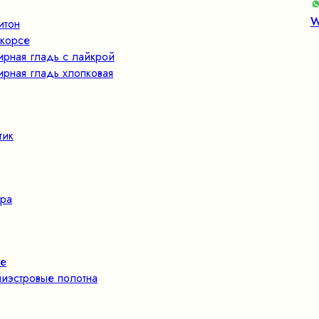
W
итон
корсе
ирная гладь с лайкрой
ирная гладь хлопковая
тик
ра
е
иэстровые полотна