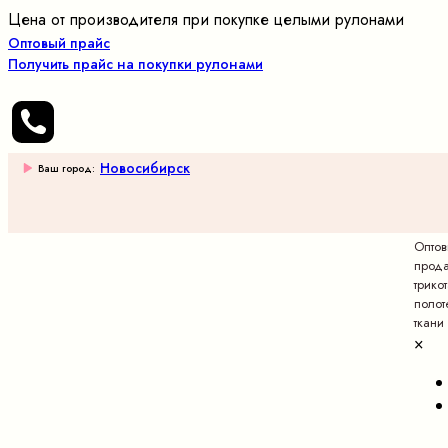
Цена от производителя при покупке целыми рулонами
Оптовый прайс
Получить прайс на покупки рулонами
Новосибирск
Ваш город:
Опто
прод
трико
полот
ткани
×