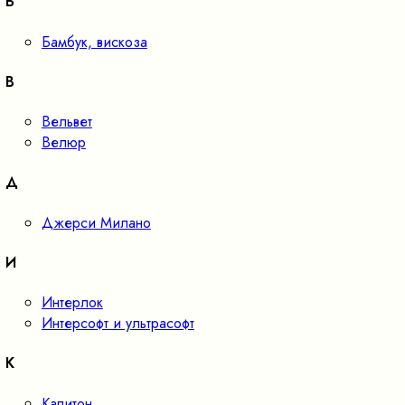
Б
Бамбук, вискоза
В
Вельвет
Велюр
Д
Джерси Милано
И
Интерлок
Интерсофт и ультрасофт
К
Капитон