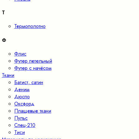
Т
Термополотно
Ф
Флис
Футер петельный
Футер с начёсом
Ткани
Батист, сатин
Деним
Дюспо
Оксфорд
Плащевые ткани
Пульс
Спец-210
Тиси