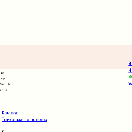
8
4
вые
ажи
W
тажных
ен и
Каталог
Трикотажные полотна