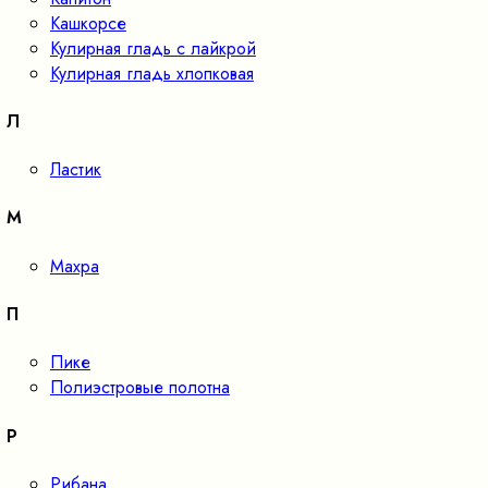
Кашкорсе
Кулирная гладь с лайкрой
Кулирная гладь хлопковая
Л
Ластик
М
Махра
П
Пике
Полиэстровые полотна
Р
Рибана