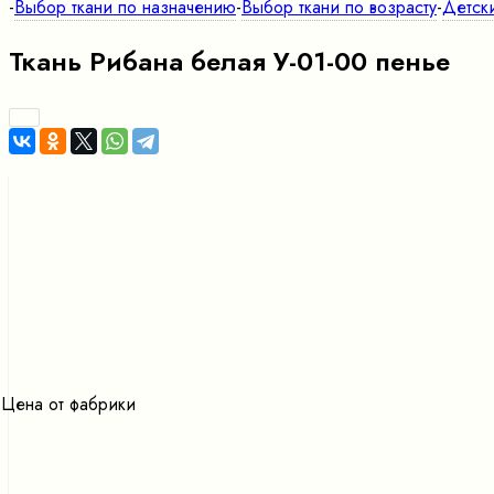
-
Выбор ткани по назначению
-
Выбор ткани по возрасту
-
Детск
Ткань Рибана белая У-01-00 пенье
Цена от фабрики