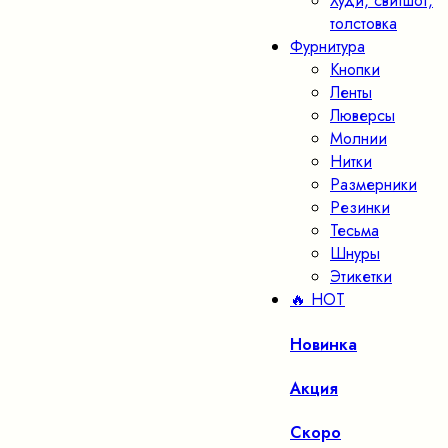
Худи, свитшот,
толстовка
Фурнитура
Кнопки
Ленты
Люверсы
Молнии
Нитки
Размерники
Резинки
Тесьма
Шнуры
Этикетки
🔥 HOT
Новинка
Акция
Скоро