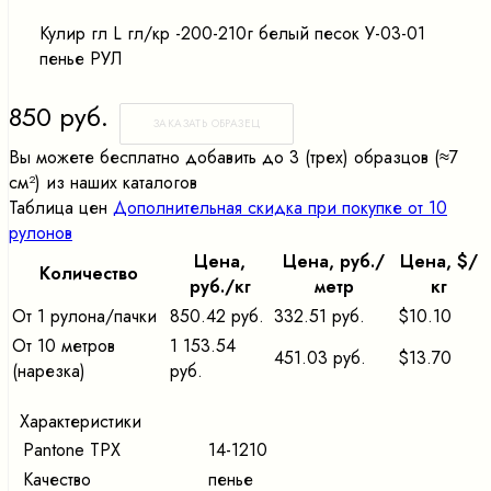
Кулир гл L гл/кр -200-210г белый песок У-03-01
пенье РУЛ
850 руб.
ЗАКАЗАТЬ ОБРАЗЕЦ
Вы можете бесплатно добавить до 3 (трех) образцов (≈7
cм²) из наших каталогов
Таблица цен
Дополнительная скидка при покупке от 10
рулонов
Цена,
Цена, pуб./
Цена, $/
Количество
pуб./кг
метр
кг
От 1 рулона/пачки
850.42 руб.
332.51 руб.
$10.10
От 10 метров
1 153.54
451.03 руб.
$13.70
(нарезка)
руб.
Характеристики
Pantone TPX
14-1210
Качество
пенье