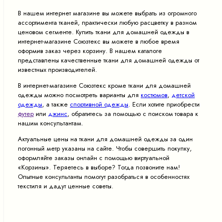
В нашем интернет магазине вы можете выбрать из огромного
ассортимента тканей, практически любую расцветку в разном
ценовом сегменте. Купить ткани для домашней одежды в
интернет-магазине Союзтекс вы можете в любое время
оформив заказ через корзину. В нашем каталоге
представлены качественные ткани для домашней одежды от
известных производителей.
В интернет-магазине Союзтекс кроме ткани для домашней
одежды можно посмотреть варианты для
костюмов
,
детской
одежды
, а также
спортивной одежды
. Если хотите приобрести
футер
или
джинс
, обратитесь за помощью с поиском товара к
нашим консультантам.
Актуальные цены на ткани для домашней одежды за один
погонный метр указаны на сайте. Чтобы совершить покупку,
оформляйте заказы онлайн с помощью виртуальной
«Корзины». Теряетесь в выборе? Тогда позвоните нам!
Опытные консультанты помогут разобраться в особенностях
текстиля и дадут ценные советы.