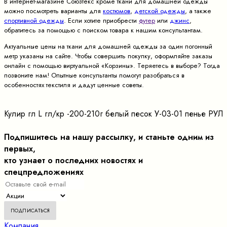
В интернет-магазине Союзтекс кроме ткани для домашней одежды
можно посмотреть варианты для
костюмов
,
детской одежды
, а также
спортивной одежды
. Если хотите приобрести
футер
или
джинс
,
обратитесь за помощью с поиском товара к нашим консультантам.
Актуальные цены на ткани для домашней одежды за один погонный
метр указаны на сайте. Чтобы совершить покупку, оформляйте заказы
онлайн с помощью виртуальной «Корзины». Теряетесь в выборе? Тогда
позвоните нам! Опытные консультанты помогут разобраться в
особенностях текстиля и дадут ценные советы.
Кулир гл L гл/кр -200-210г белый песок У-03-01 пенье РУЛ
Подпишитесь на нашу рассылку, и станьте одним из
первых,
кто узнает о последних новостях и
спецпредложениях
Компания