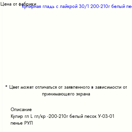
Цена от фабрики
<
>
*
Цвет может отличаться от заявленного в зависимости от
принимающего экрана
Описание
Кулир гл L гл/кр -200-210г белый песок У-03-01
пенье РУЛ