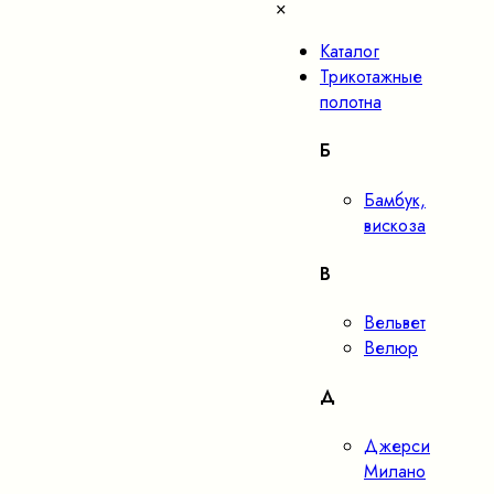
×
Каталог
Трикотажные
полотна
Б
Бамбук,
вискоза
В
Вельвет
Велюр
Д
Джерси
Милано