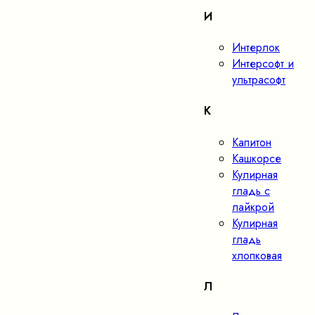
И
Интерлок
Интерсофт и
ультрасофт
К
Капитон
Кашкорсе
Кулирная
гладь с
лайкрой
Кулирная
гладь
хлопковая
Л