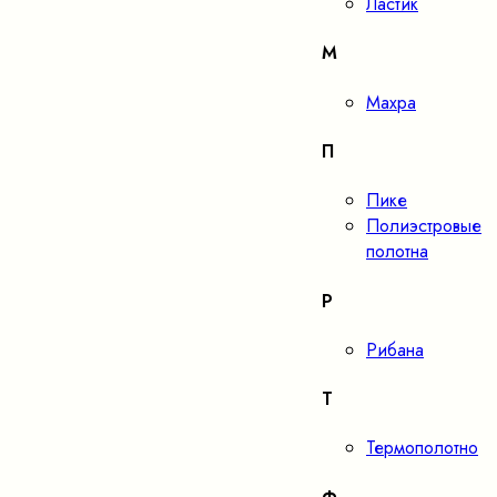
Ластик
М
Махра
П
Пике
Полиэстровые
полотна
Р
Рибана
Т
Термополотно