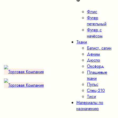
Ф
Флис
Футер
петельный
Футер с
начёсом
Ткани
Батист, сатин
Деним
Дюспо
Оксфорд
Плащевые
ткани
Пульс
Спец-210
Тиси
Материалы по
назначению