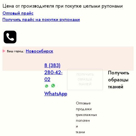
Цена от производителя при покупке целыми рулонами
Оптовый прайс
Получить прайс на покупки рулонами
Новосибирск
Ваш город:
8 (383)
280-42-
Получить
ПОЛУЧИТЬ
02
образцы
ОБРАЗЦЫ
ТКАНЕЙ
тканей
WhatsApp
Оптовые
продажи
трикотажных
полотен
и
ткани