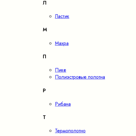
Л
Ластик
М
Махра
П
Пике
Полиэстровые полотна
Р
Рибана
Т
Термополотно