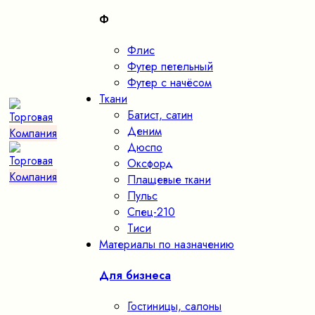
Ф
Флис
Футер петельный
Футер с начёсом
Ткани
Батист, сатин
Деним
Дюспо
Оксфорд
Плащевые ткани
Пульс
Спец-210
Тиси
Материалы по назначению
Для бизнеса
Гостиницы, салоны