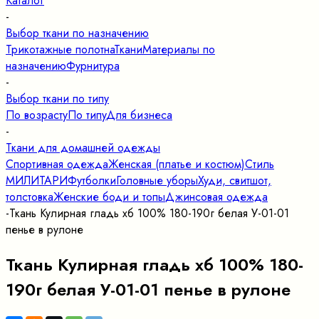
Каталог
-
Выбор ткани по назначению
Трикотажные полотна
Ткани
Материалы по
назначению
Фурнитура
-
Выбор ткани по типу
По возрасту
По типу
Для бизнеса
-
Ткани для домашней одежды
Спортивная одежда
Женская (платье и костюм)
Стиль
МИЛИТАРИ
Футболки
Головные уборы
Худи, свитшот,
толстовка
Женские боди и топы
Джинсовая одежда
-
Ткань Кулирная гладь хб 100% 180-190г белая У-01-01
пенье в рулоне
Ткань Кулирная гладь хб 100% 180-
190г белая У-01-01 пенье в рулоне