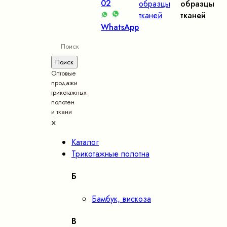
02
образцы
образцы
тканей
тканей
WhatsApp
Оптовые
продажи
трикотажных
полотен
и ткани
×
Каталог
Трикотажные полотна
Б
Бамбук, вискоза
В