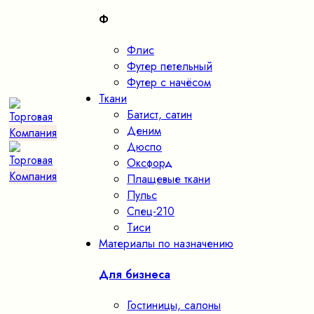
Ф
Флис
Футер петельный
Футер с начёсом
Ткани
Батист, сатин
Деним
Дюспо
Оксфорд
Плащевые ткани
Пульс
Спец-210
Тиси
Материалы по назначению
Для бизнеса
Гостиницы, салоны