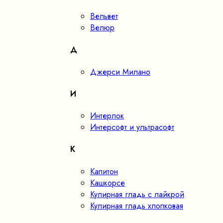
Вельвет
Велюр
Д
Джерси Милано
И
Интерлок
Интерсофт и ультрасофт
К
Капитон
Кашкорсе
Кулирная гладь с лайкрой
Кулирная гладь хлопковая