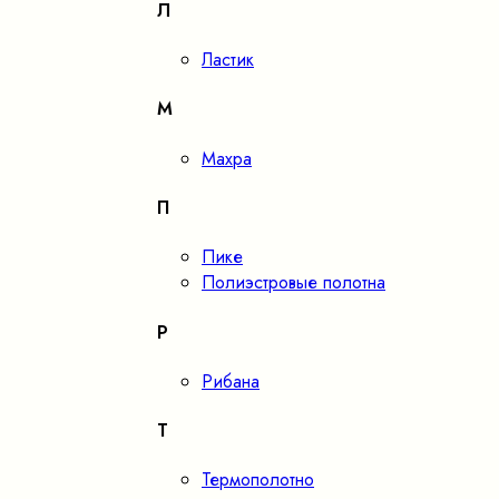
Л
Ластик
М
Махра
П
Пике
Полиэстровые полотна
Р
Рибана
Т
Термополотно