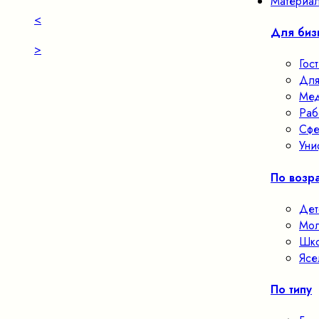
Материал
<
Для биз
>
Гос
Для
Мед
Раб
Сфе
Уни
По возра
Дет
Мол
Шко
Ясе
По типу