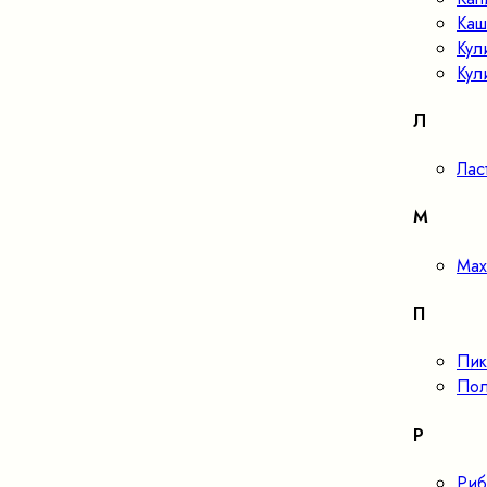
Каш
Кул
Кул
Л
Лас
М
Мах
П
Пик
Пол
Р
Риб