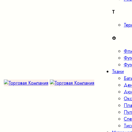
Т
Тер
Ф
Фл
Фут
Фут
Ткани
Бат
Де
Дю
Окс
Пла
Пул
Спе
Тис