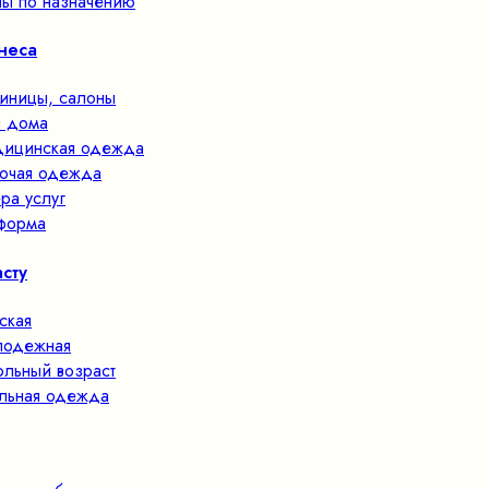
ы по назначению
неса
тиницы, салоны
 дома
ицинская одежда
очая одежда
ра услуг
форма
сту
ская
одежная
льный возраст
льная одежда