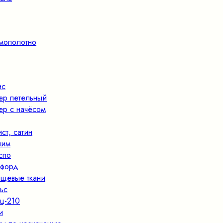
мополотно
ис
ер петельный
ер с начёсом
ист, сатин
ним
спо
форд
щевые ткани
ьс
ц-210
и