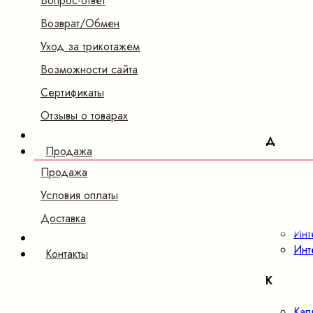
Вопрос-ответ
Б
Возврат/Обмен
Бам
Уход за трикотажем
В
Возможности сайта
Сертификаты
Вел
Ве
Отзывы о товарах
Д
Продажа
Дже
Продажа
Условия оплаты
И
Доставка
Инт
Инт
Контакты
К
Кап