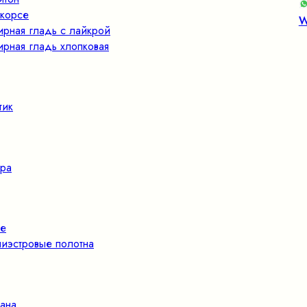
корсе
W
ирная гладь с лайкрой
ирная гладь хлопковая
тик
ра
е
иэстровые полотна
ана