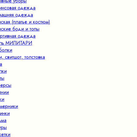
овные уборы
нсовая одежда
ашняя одежда
ская (платье и костюм)
ские боди и топы
ртивная одежда
иль МИЛИТАРИ
болки
и, свитшот, толстовка
а
пки
ты
ерсы
лнии
ки
мерники
инки
ьма
уры
кетки