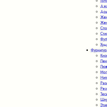
Гол
Джи
Дом
Жен
Жен
Спо
Ст
Фут
Худ
Фурнитур
Кно
Лен
Люв
Мо
Нит
Раз
Рез
Тес
Шн
Эти