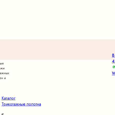
8
4
вые
ажи
W
тажных
ен и
Каталог
Трикотажные полотна