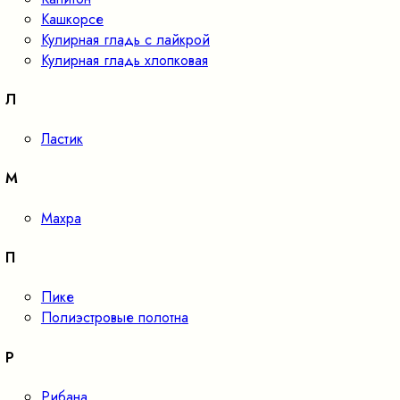
Кашкорсе
Кулирная гладь с лайкрой
Кулирная гладь хлопковая
Л
Ластик
М
Махра
П
Пике
Полиэстровые полотна
Р
Рибана