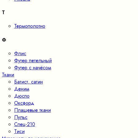
Т
Термополотно
Ф
Флис
Футер петельный
Футер с начёсом
Ткани
Батист, сатин
Деним
Дюспо
Оксфорд
Плащевые ткани
Пульс
Спец-210
Тиси