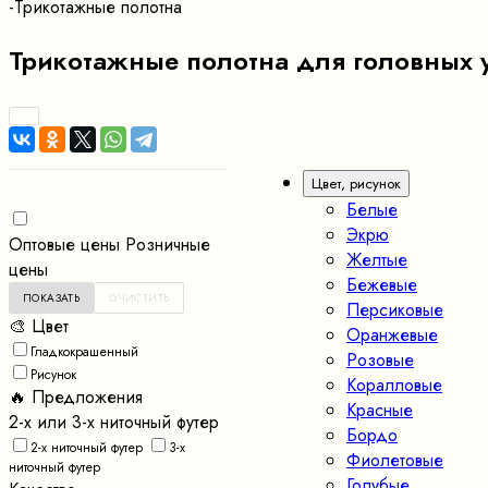
-
Трикотажные полотна
Трикотажные полотна для головных 
Цвет, рисунок
Белые
Экрю
Оптовые цены
Розничные
Желтые
цены
Бежевые
Персиковые
🎨 Цвет
Оранжевые
Гладкокрашенный
Розовые
Рисунок
Коралловые
🔥 Предложения
Красные
2-х или 3-х ниточный футер
Бордо
2-х ниточный футер
3-х
Фиолетовые
ниточный футер
Голубые