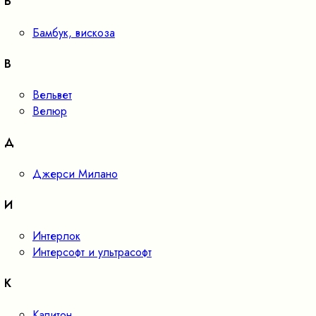
Б
Бамбук, вискоза
В
Вельвет
Велюр
Д
Джерси Милано
И
Интерлок
Интерсофт и ультрасофт
К
Капитон