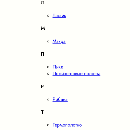
Л
Ластик
М
Махра
П
Пике
Полиэстровые полотна
Р
Рибана
Т
Термополотно