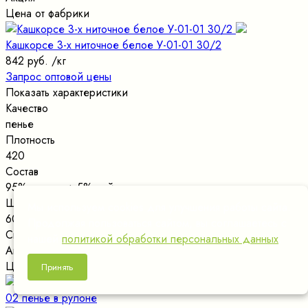
Цена от фабрики
Кашкорсе 3-х ниточное белое У-01-01 30/2
842 руб.
/кг
Запрос оптовой цены
Показать характеристики
Качество
пенье
Плотность
420
Состав
95% хлопок + 5% лайкра
Ширина рулона
Мы используем cookies для улучшения работы сайта.
60х2
Продолжая пользоваться сайтом, вы соглашаетесь с
Скрыть характеристики
нашей
политикой обработки персональных данных
.
Акция
Цена от фабрики
Принять