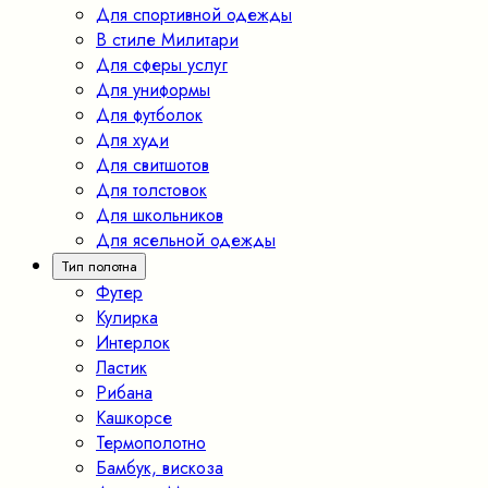
Для спортивной одежды
В стиле Милитари
Для сферы услуг
Для униформы
Для футболок
Для худи
Для свитшотов
Для толстовок
Для школьников
Для ясельной одежды
Тип полотна
Футер
Кулирка
Интерлок
Ластик
Рибана
Кашкорсе
Термополотно
Бамбук, вискоза