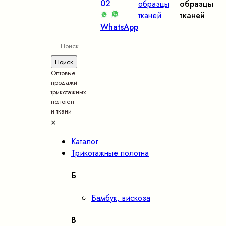
02
образцы
образцы
тканей
тканей
WhatsApp
Оптовые
продажи
трикотажных
полотен
и ткани
×
Каталог
Трикотажные полотна
Б
Бамбук, вискоза
В