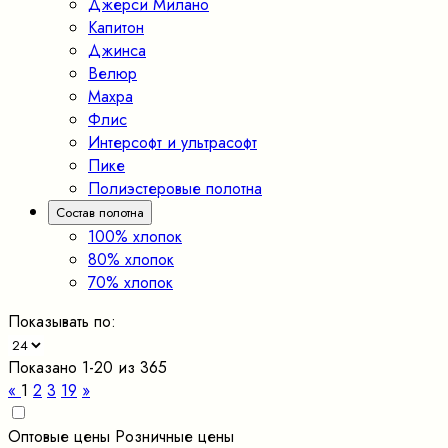
Джерси Милано
Капитон
Джинса
Велюр
Махра
Флис
Интерсофт и ультрасофт
Пике
Полиэстеровые полотна
Состав полотна
100% хлопок
80% хлопок
70% хлопок
Показывать по:
Показано 1-20 из 365
«
1
2
3
19
»
Оптовые цены
Розничные цены