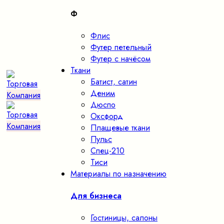
Ф
Флис
Футер петельный
Футер с начёсом
Ткани
Батист, сатин
Деним
Дюспо
Оксфорд
Плащевые ткани
Пульс
Спец-210
Тиси
Материалы по назначению
Для бизнеса
Гостиницы, салоны