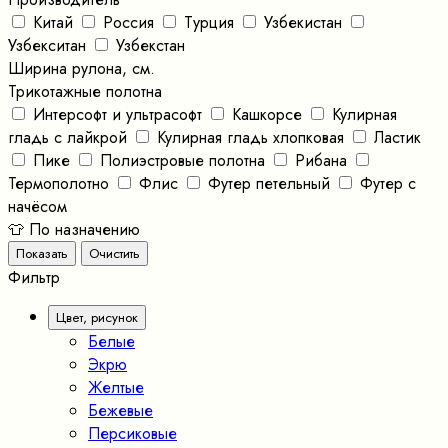
Китай
Россия
Турция
Узбекистан
Узбекситан
Узбекстан
Ширина рулона, см.
Трикотажные полотна
Интерсофт и ультрасофт
Кашкорсе
Кулирная
гладь с лайкрой
Кулирная гладь хлопковая
Ластик
Пике
Полиэстровые полотна
Рибана
Термополотно
Флис
Футер петельный
Футер с
начёсом
👕 По назначению
Фильтр
Цвет, рисунок
Белые
Экрю
Желтые
Бежевые
Персиковые