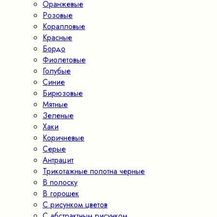
Оранжевые
Розовые
Коралловые
Красные
Бордо
Фиолетовые
Голубые
Синие
Бирюзовые
Мятные
Зеленые
Хаки
Коричневые
Серые
Антрацит
Трикотажные полотна черные
В полоску
В горошек
С рисунком цветов
С абстрактным рисунком