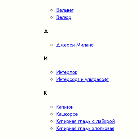
Вельвет
Велюр
Д
Джерси Милано
И
Интерлок
Интерсофт и ультрасофт
К
Капитон
Кашкорсе
Кулирная гладь с лайкрой
Кулирная гладь хлопковая