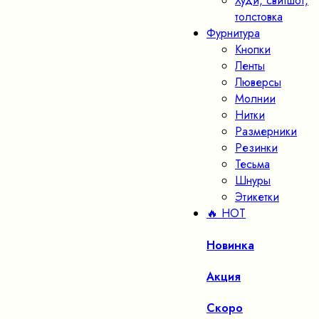
Худи, свитшот,
толстовка
Фурнитура
Кнопки
Ленты
Люверсы
Молнии
Нитки
Размерники
Резинки
Тесьма
Шнуры
Этикетки
🔥 HOT
Новинка
Акция
Скоро