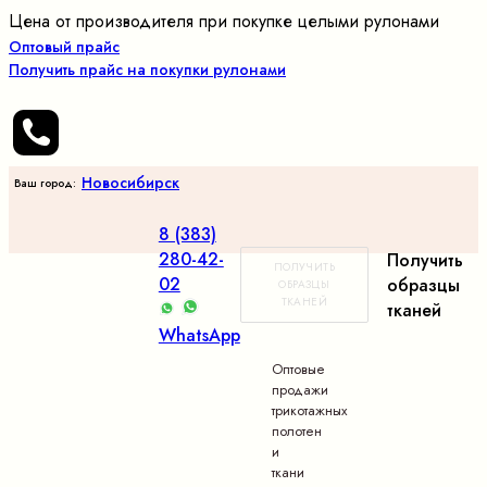
Цена от производителя при покупке целыми рулонами
Оптовый прайс
Получить прайс на покупки рулонами
Новосибирск
Ваш город:
8 (383)
280-42-
Получить
ПОЛУЧИТЬ
02
образцы
ОБРАЗЦЫ
ТКАНЕЙ
тканей
WhatsApp
Оптовые
продажи
трикотажных
полотен
и
ткани