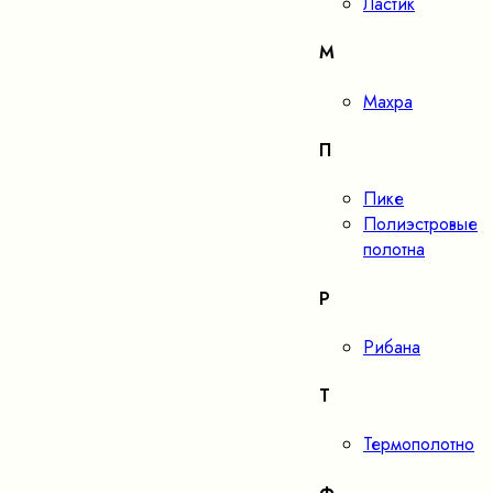
Ластик
М
Махра
П
Пике
Полиэстровые
полотна
Р
Рибана
Т
Термополотно