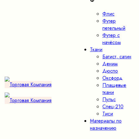
Ф
Флис
Футер
петельный
Футер с
начёсом
Ткани
Батист, сатин
Деним
Дюспо
Оксфорд
Плащевые
ткани
Пульс
Спец-210
Тиси
Материалы по
назначению