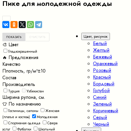
Пике для молодежной одежды
Цвет, рисунок
Белый
🎨 Цвет
Желтый
Гладкокрашенный
Бежевый
🔥 Предложения
Оранжевый
Качество
Розовый
Плотность, гр/м²±10
Красный
Состав
Бордовый
Производитель
Голубой
Турция
Узбекистан
Ширина рулона, см.
Синий
👕 По назначению
Зеленый
Коричневый
Гостиницы, салоны
Женская
Серый
(платье и костюм)
Молодежная
Спортивная одежда
Сфера
Черный
услуг
Футболки
Школьный