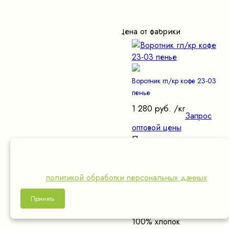
Цена от фабрики
Воротник гл/кр кофе 23-03
пенье
1 280 руб.
/кг
Запрос
оптовой цены
Показать
характеристики
Мы используем cookies для улучшения работы сайта.
Качество
Продолжая пользоваться сайтом, вы соглашаетесь с
пенье
нашей
политикой обработки персональных данных
.
Плотность
400
Принять
Состав
100% хлопок