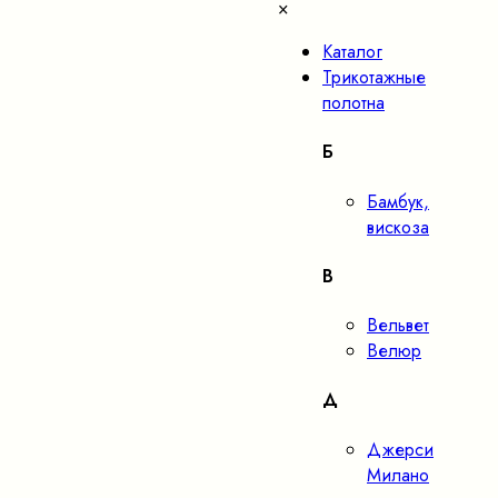
×
Каталог
Трикотажные
полотна
Б
Бамбук,
вискоза
В
Вельвет
Велюр
Д
Джерси
Милано