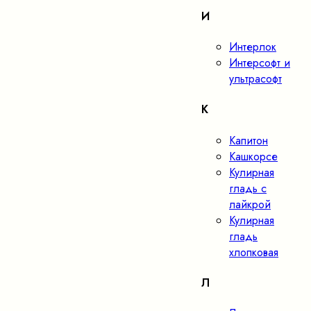
И
Интерлок
Интерсофт и
ультрасофт
К
Капитон
Кашкорсе
Кулирная
гладь с
лайкрой
Кулирная
гладь
хлопковая
Л