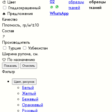
02
образцы
образцы
🎨 Цвет
тканей
тканей
Гладкокрашенный
WhatsApp
🔥 Предложения
Качество
Плотность, гр/м²±10
Состав
?
Производитель
Турция
Узбекистан
Ширина рулона, см.
👕 По назначению
Фильтр
Цвет, рисунок
Белый
Желтый
Бежевый
Оранжевый
Розовый