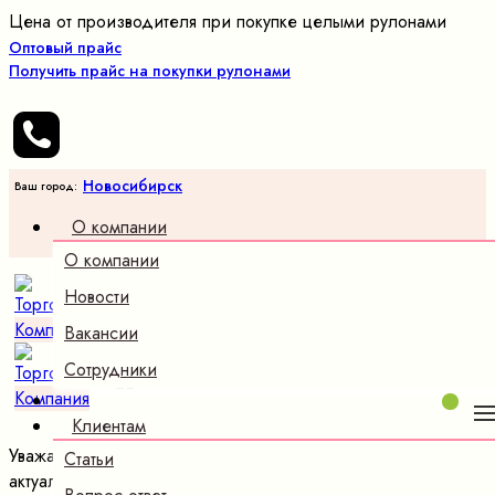
Цена от производителя при покупке целыми рулонами
Оптовый прайс
Получить прайс на покупки рулонами
Новосибирск
Ваш город:
О компании
О компании
Оптовые
продажи
Новости
трикотажных
Вакансии
полотен
и ткани
Сотрудники
Клиентам
Уважаемые клиенты,на нашем сайте представлено
Статьи
актуальное наличие!