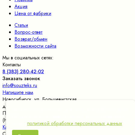
Акция
Цена от фабрики
Статьи
Вопрос-ответ
Возврат/обмен
Возможности сайта
Мы в социальных сетях:
Контакты
8 (383) 280-42-02
Заказать звонок
info@souzteks.ru
Напишите нам
Новосибирск
,
ул. Большевистская,
д.177/24, оф.109
, склад в цокольном этаже
Мы используем cookies для улучшения работы сайта.
Пн. – Пт.: с 9:00 до 17:30
Продолжая пользоваться сайтом, вы соглашаетесь с
(Новосибирское время)
нашей
политикой обработки персональных данных
.
Карта сайта
Сообщить об ошибке