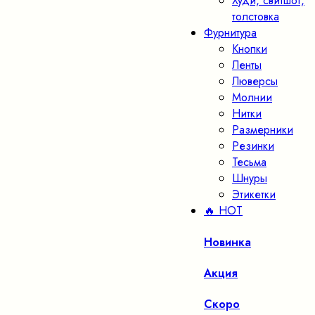
Худи, свитшот,
толстовка
Фурнитура
Кнопки
Ленты
Люверсы
Молнии
Нитки
Размерники
Резинки
Тесьма
Шнуры
Этикетки
🔥 HOT
Новинка
Акция
Скоро