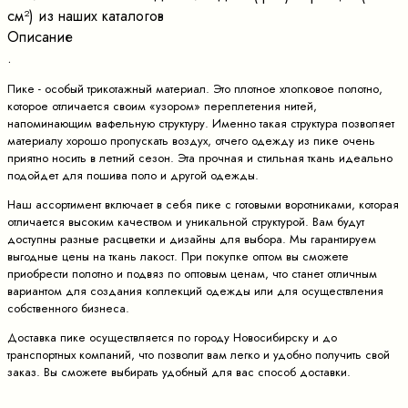
cм²) из наших каталогов
Описание
.
Пике - особый трикотажный материал. Это плотное хлопковое полотно,
которое отличается своим «узором» переплетения нитей,
напоминающим вафельную структуру. Именно такая структура позволяет
материалу хорошо пропускать воздух, отчего одежду из пике очень
приятно носить в летний сезон. Эта прочная и стильная ткань идеально
подойдет для пошива поло и другой одежды.
Наш ассортимент включает в себя пике с готовыми воротниками, которая
отличается высоким качеством и уникальной структурой. Вам будут
доступны разные расцветки и дизайны для выбора. Мы гарантируем
выгодные цены на ткань лакост. При покупке оптом вы сможете
приобрести полотно и подвяз по оптовым ценам, что станет отличным
вариантом для создания коллекций одежды или для осуществления
собственного бизнеса.
Доставка пике осуществляется по городу Новосибирску и до
транспортных компаний, что позволит вам легко и удобно получить свой
заказ. Вы сможете выбирать удобный для вас способ доставки.