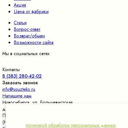
Акция
Цена от фабрики
Статьи
Вопрос-ответ
Возврат/обмен
Возможности сайта
Мы в социальных сетях:
Контакты
8 (383) 280-42-02
Заказать звонок
info@souzteks.ru
Напишите нам
Новосибирск
,
ул. Большевистская,
д.177/24, оф.109
, склад в цокольном этаже
Мы используем cookies для улучшения работы сайта.
Пн. – Пт.: с 9:00 до 17:30
Продолжая пользоваться сайтом, вы соглашаетесь с
(Новосибирское время)
нашей
политикой обработки персональных данных
.