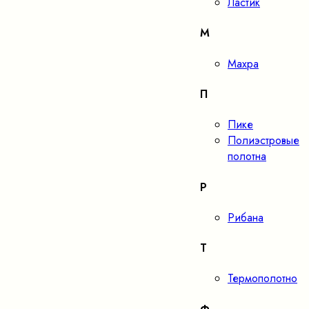
Ластик
М
Махра
П
Пике
Полиэстровые
полотна
Р
Рибана
Т
Термополотно