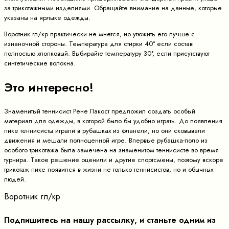
за трикотажными изделиями. Обращайте внимание на данные, которые
указаны на ярлыке одежды.
Воротник гл/кр практически не мнется, но утюжить его лучше с
изнаночной стороны. Температура для стирки 40° если состав
полностью хлопковый. Выбирайте температуру 30°, если присутствуют
синтетические волокна.
Это интересно!
Знаменитый теннисист Рене Лакост предложил создать особый
материал для одежды, в которой было бы удобно играть. До появления
пике теннисисты играли в рубашках из фланели, но они сковывали
движения и мешали полноценной игре. Впервые рубашка-поло из
особого трикотажа была замечена на знаменитом теннисисте во время
турнира. Такое решение оценили и другие спортсмены, поэтому вскоре
трикотаж пике появился в жизни не только теннисистов, но и обычных
людей.
Воротник гл/кр
Подпишитесь на нашу рассылку, и станьте одним из