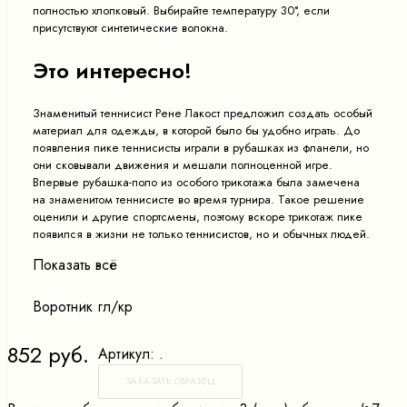
полностью хлопковый. Выбирайте температуру 30°, если
присутствуют синтетические волокна.
Это интересно!
Знаменитый теннисист Рене Лакост предложил создать особый
материал для одежды, в которой было бы удобно играть. До
появления пике теннисисты играли в рубашках из фланели, но
они сковывали движения и мешали полноценной игре.
Впервые рубашка-поло из особого трикотажа была замечена
на знаменитом теннисисте во время турнира. Такое решение
оценили и другие спортсмены, поэтому вскоре трикотаж пике
появился в жизни не только теннисистов, но и обычных людей.
Показать всё
Воротник гл/кр
852 руб.
Артикул:
.
ЗАКАЗАТЬ ОБРАЗЕЦ