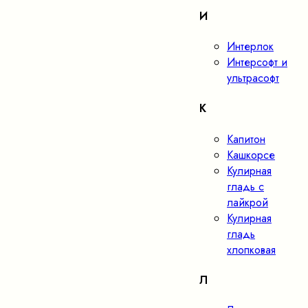
И
Интерлок
Интерсофт и
ультрасофт
К
Капитон
Кашкорсе
Кулирная
гладь с
лайкрой
Кулирная
гладь
хлопковая
Л