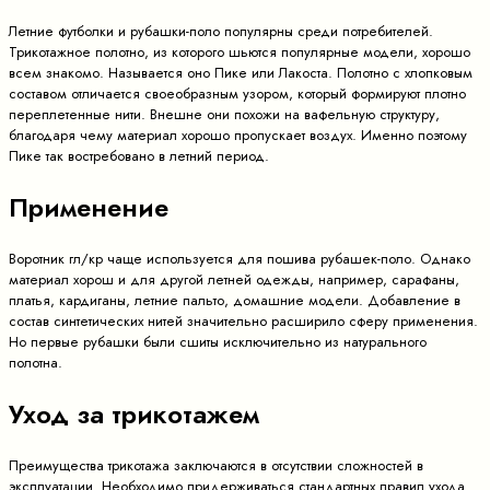
Летние футболки и рубашки-поло популярны среди потребителей.
Трикотажное полотно, из которого шьются популярные модели, хорошо
всем знакомо. Называется оно Пике или Лакоста. Полотно с хлопковым
составом отличается своеобразным узором, который формируют плотно
переплетенные нити. Внешне они похожи на вафельную структуру,
благодаря чему материал хорошо пропускает воздух. Именно поэтому
Пике так востребовано в летний период.
Применение
Воротник гл/кр чаще используется для пошива рубашек-поло. Однако
материал хорош и для другой летней одежды, например, сарафаны,
платья, кардиганы, летние пальто, домашние модели. Добавление в
состав синтетических нитей значительно расширило сферу применения.
Но первые рубашки были сшиты исключительно из натурального
полотна.
Уход за трикотажем
Преимущества трикотажа заключаются в отсутствии сложностей в
эксплуатации. Необходимо придерживаться стандартных правил ухода