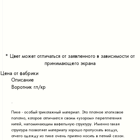
<
>
*
Цвет может отличаться от заявленного в зависимости от
принимающего экрана
Цена от фабрики
Описание
Воротник гл/кр
.
Пике - особый трикотажный материал. Это плотное хлопковое
полотно, которое отличается своим «узором» переплетения
нитей, напоминающим вафельную структуру. Именно такая
структура позволяет материалу хорошо пропускать воздух,
отчего одежду из пике очень приятно носить в летний сезон.