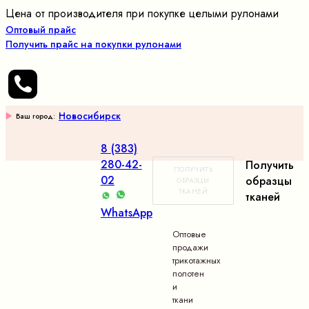
Цена от производителя при покупке целыми рулонами
Оптовый прайс
Получить прайс на покупки рулонами
Новосибирск
Ваш город:
8 (383)
280-42-
Получить
ПОЛУЧИТЬ
02
образцы
ОБРАЗЦЫ
ТКАНЕЙ
тканей
WhatsApp
Оптовые
продажи
трикотажных
полотен
и
ткани