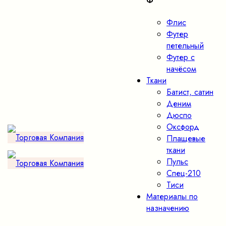
Ф
Флис
Футер
петельный
Футер с
начёсом
Ткани
Батист, сатин
Деним
Дюспо
Оксфорд
Плащевые
ткани
Пульс
Спец-210
Тиси
Материалы по
назначению