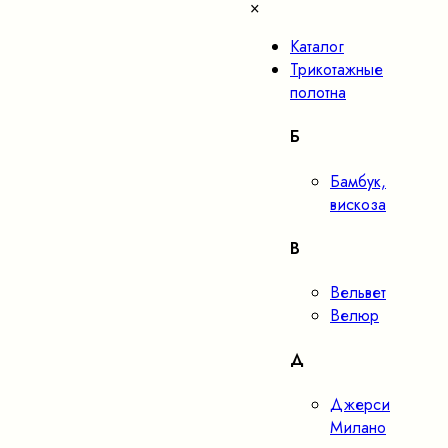
×
Каталог
Трикотажные
полотна
Б
Бамбук,
вискоза
В
Вельвет
Велюр
Д
Джерси
Милано