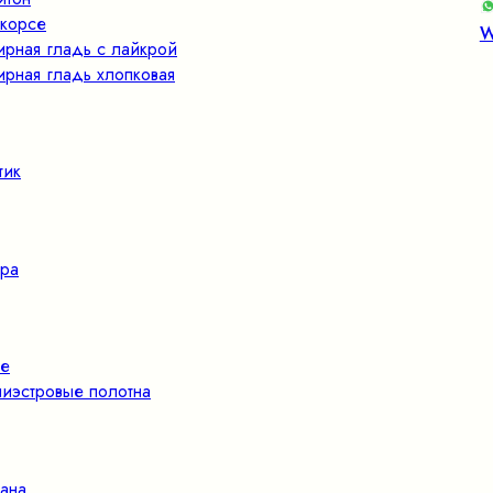
корсе
W
ирная гладь с лайкрой
ирная гладь хлопковая
тик
ра
е
иэстровые полотна
ана