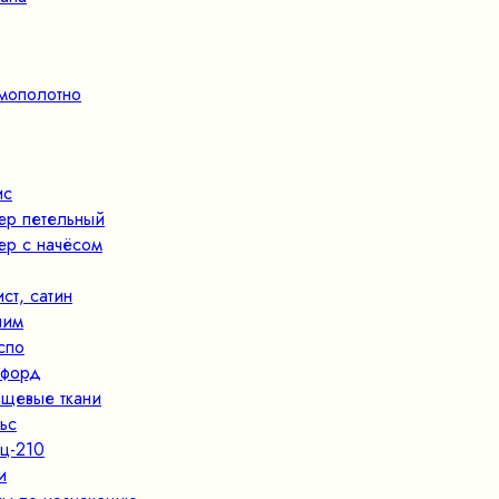
мополотно
ис
ер петельный
ер с начёсом
ист, сатин
ним
спо
форд
щевые ткани
ьс
ц-210
и