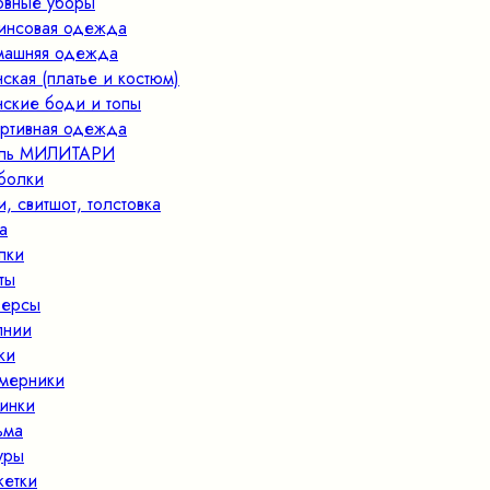
овные уборы
нсовая одежда
ашняя одежда
ская (платье и костюм)
ские боди и топы
ртивная одежда
иль МИЛИТАРИ
болки
и, свитшот, толстовка
а
пки
ты
ерсы
лнии
ки
мерники
инки
ьма
уры
кетки