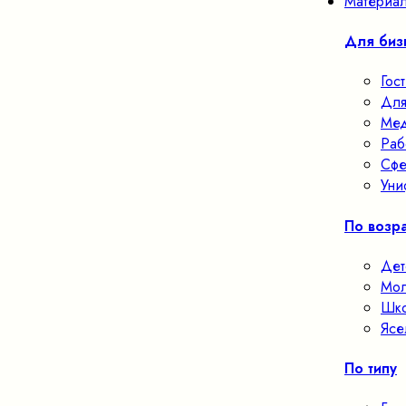
Материал
Для биз
Гос
Для
Мед
Раб
Сфе
Уни
По возра
Дет
Мол
Шко
Ясе
По типу