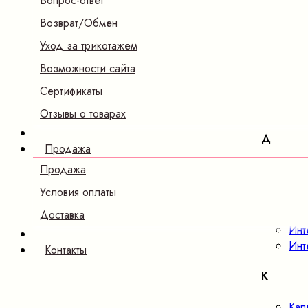
Вопрос-ответ
Б
Возврат/Обмен
Бам
Уход за трикотажем
В
Возможности сайта
Сертификаты
Вел
Ве
Отзывы о товарах
Д
Продажа
Дже
Продажа
Условия оплаты
И
Доставка
Инт
Инт
Контакты
К
Кап