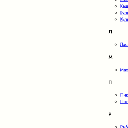
Каш
Кул
Кул
Л
Лас
М
Мах
П
Пик
Пол
Р
Риб