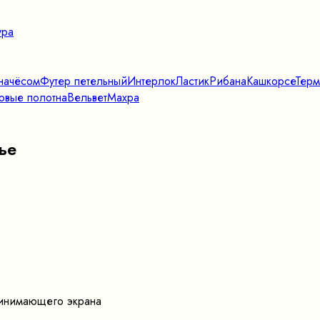
ура
начёсом
Футер петельный
Интерлок
Ластик
Рибана
Кашкорсе
Терм
овые полотна
Вельвет
Махра
ье
принимающего экрана