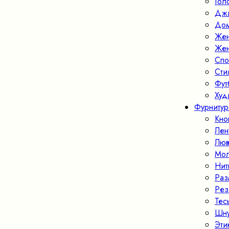
Гол
Джи
Дом
Жен
Жен
Спо
Ст
Фут
Худ
Фурнитур
Кно
Лен
Люв
Мо
Нит
Раз
Рез
Тес
Шн
Эти