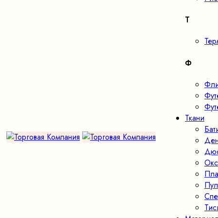
Т
Тер
Ф
Фл
Фут
Фут
Ткани
Бат
Де
Дю
Окс
Пла
Пул
Спе
Тис