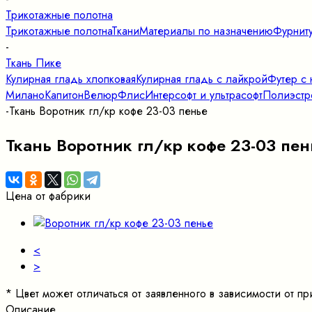
Трикотажные полотна
Трикотажные полотна
Ткани
Материалы по назначению
Фурнит
-
Ткань Пике
Кулирная гладь хлопковая
Кулирная гладь с лайкрой
Футер с 
Милано
Капитон
Велюр
Флис
Интерсофт и ультрасофт
Полиэстр
-
Ткань Воротник гл/кр кофе 23-03 пенье
Ткань Воротник гл/кр кофе 23-03 пен
Цена от фабрики
<
>
*
Цвет может отличаться от заявленного в зависимости от 
Описание