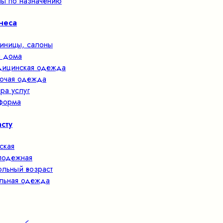
ы по назначению
неса
тиницы, салоны
 дома
ицинская одежда
очая одежда
ра услуг
форма
сту
ская
одежная
льный возраст
льная одежда