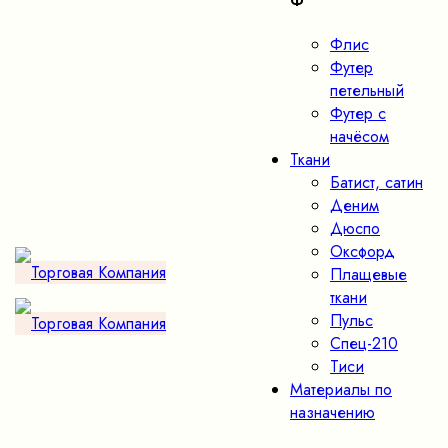
Ф
Флис
Футер
петельный
Футер с
начёсом
Ткани
Батист, сатин
Деним
Дюспо
Оксфорд
Плащевые
ткани
Пульс
Спец-210
Тиси
Материалы по
назначению