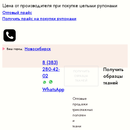
Цена от производителя при покупке целыми рулонами
Оптовый прайс
Получить прайс на покупки рулонами
Новосибирск
Ваш город:
8 (383)
280-42-
Получить
ПОЛУЧИТЬ
02
образцы
ОБРАЗЦЫ
ТКАНЕЙ
тканей
WhatsApp
Оптовые
продажи
трикотажных
полотен
и
ткани