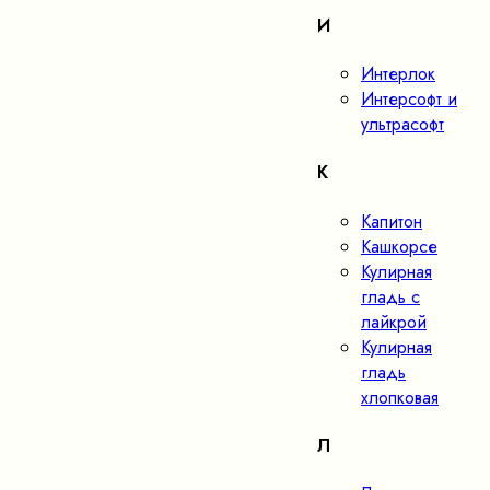
И
Интерлок
Интерсофт и
ультрасофт
К
Капитон
Кашкорсе
Кулирная
гладь с
лайкрой
Кулирная
гладь
хлопковая
Л