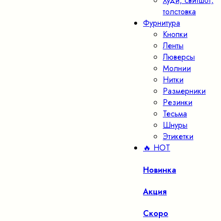
Худи, свитшот,
толстовка
Фурнитура
Кнопки
Ленты
Люверсы
Молнии
Нитки
Размерники
Резинки
Тесьма
Шнуры
Этикетки
🔥 HOT
Новинка
Акция
Скоро