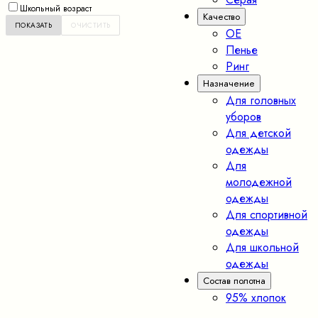
Школьный возраст
Качество
OE
Пенье
Ринг
Назначение
Для головных
уборов
Для детской
одежды
Для
молодежной
одежды
Для спортивной
одежды
Для школьной
одежды
Состав полотна
95% хлопок