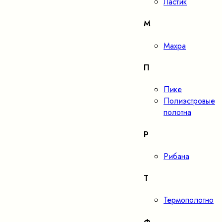
Ластик
М
Махра
П
Пике
Полиэстровые
полотна
Р
Рибана
Т
Термополотно