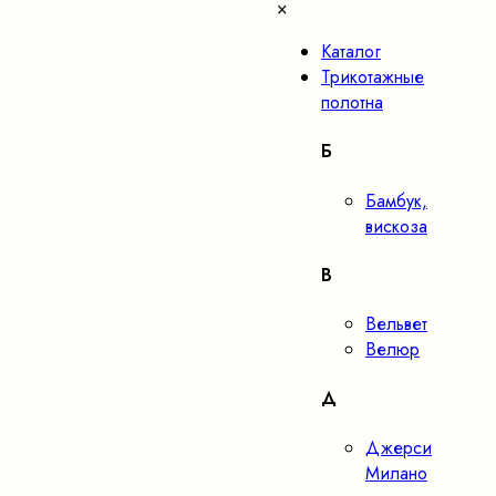
×
Каталог
Трикотажные
полотна
Б
Бамбук,
вискоза
В
Вельвет
Велюр
Д
Джерси
Милано