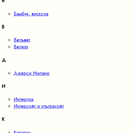
Б
Бамбук, вискоза
В
Вельвет
Велюр
Д
Джерси Милано
И
Интерлок
Интерсофт и ультрасофт
К
Капитон