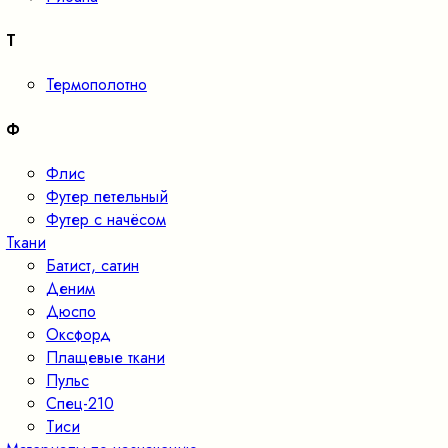
Т
Термополотно
Ф
Флис
Футер петельный
Футер с начёсом
Ткани
Батист, сатин
Деним
Дюспо
Оксфорд
Плащевые ткани
Пульс
Спец-210
Тиси