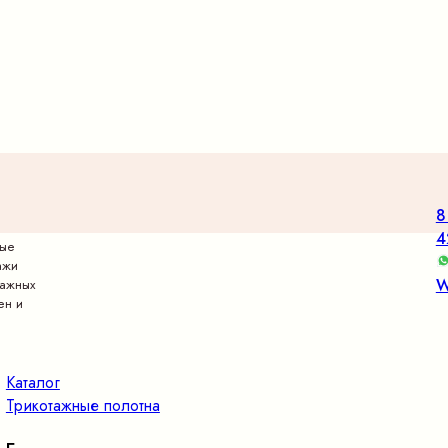
8
4
вые
ажи
W
тажных
ен и
Каталог
Трикотажные полотна