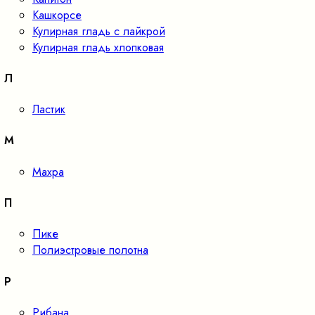
Кашкорсе
Кулирная гладь с лайкрой
Кулирная гладь хлопковая
Л
Ластик
М
Махра
П
Пике
Полиэстровые полотна
Р
Рибана