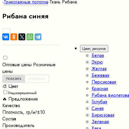
-
Трикотажные полотна
-
Ткань Рибана
Рибана синяя
Цвет, рисунок
Белая
Экрю
Оптовые цены
Розничные
Желтая
цены
Бежевая
Персиковая
🎨 Цвет
Красная
Гладкокрашенный
Рибана фиолетова
🔥 Предложения
Голубая
Качество
Синяя
Плотность, гр/м²±10
Бирюзовая
Состав
Зеленая
Производитель
Хаки