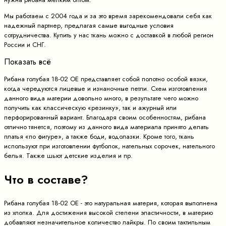
Мы работаем с 2004 года и за это время зарекомендовали себя как
надежный партнер, предлагая самые выгодные условия
сотрудничества. Купить у нас ткань можно с доставкой в любой регион
России и СНГ.
Показать всё
Рибана голубая 18-02 ОЕ представляет собой полотно особой вязки,
когда чередуются лицевые и изнаночные петли. Схем изготовления
данного вида материи довольно много, в результате чего можно
получить как классическую «резинку», так и ажурный или
перфорированный вариант. Благодаря своим особенностям, рибана
отлично тянется, поэтому из данного вида материала принято делать
платья «по фигуре», а также боди, водолазки. Кроме того, ткань
используют при изготовлении футболок, нательных сорочек, нательного
белья. Также шьют детские изделия и пр.
Что в составе?
Рибана голубая 18-02 ОЕ - это натуральная материя, которая выполнена
из хлопка. Для достижения высокой степени эластичности, в материю
добавляют незначительное количество лайкры. По своим тактильным