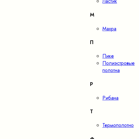
Ластик
М
Махра
П
Пике
Полиэстровые
полотна
Р
Рибана
Т
Термополотно