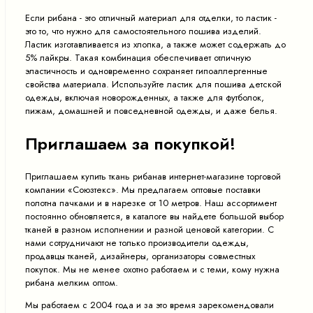
Если рибана - это отличный материал для отделки, то ластик -
это то, что нужно для самостоятельного пошива изделий.
Ластик изготавливается из хлопка, а также может содержать до
5% лайкры. Такая комбинация обеспечивает отличную
эластичность и одновременно сохраняет гипоаллергенные
свойства материала. Используйте ластик для пошива детской
одежды, включая новорожденных, а также для футболок,
пижам, домашней и повседневной одежды, и даже белья.
Приглашаем за покупкой!
Приглашаем купить ткань рибанав интернет-магазине торговой
компании «Союзтекс». Мы предлагаем оптовые поставки
полотна пачками и в нарезке от 10 метров. Наш ассортимент
постоянно обновляется, в каталоге вы найдете большой выбор
тканей в разном исполнении и разной ценовой категории. С
нами сотрудничают не только производители одежды,
продавцы тканей, дизайнеры, организаторы совместных
покупок. Мы не менее охотно работаем и с теми, кому нужна
рибана мелким оптом.
Мы работаем с 2004 года и за это время зарекомендовали