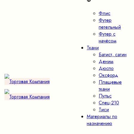
Ф
Флис
Футер
петельный
Футер с
начёсом
Ткани
Батист, сатин
Деним
Дюспо
Оксфорд
Плащевые
ткани
Пульс
Спец-210
Тиси
Материалы по
назначению