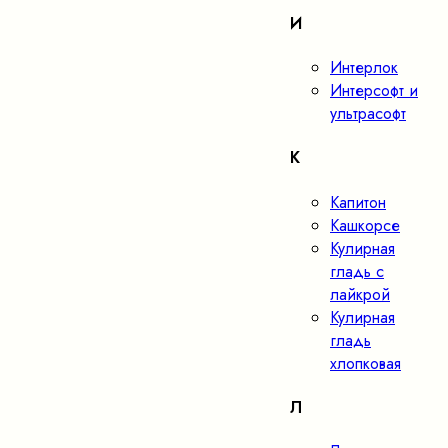
И
Интерлок
Интерсофт и
ультрасофт
К
Капитон
Кашкорсе
Кулирная
гладь с
лайкрой
Кулирная
гладь
хлопковая
Л