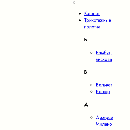
×
Каталог
Трикотажные
полотна
Б
Бамбук,
вискоза
В
Вельвет
Велюр
Д
Джерси
Милано