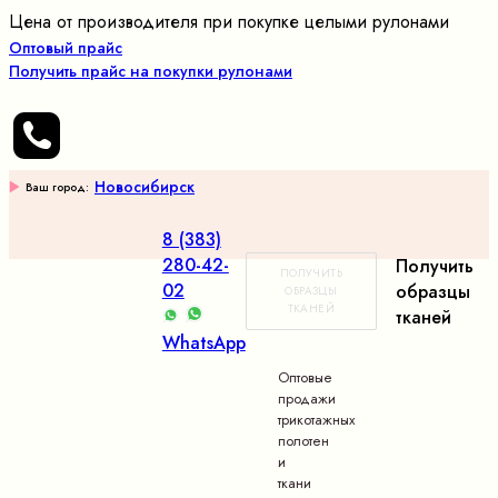
Цена от производителя при покупке целыми рулонами
Оптовый прайс
Получить прайс на покупки рулонами
Новосибирск
Ваш город:
8 (383)
280-42-
Получить
ПОЛУЧИТЬ
02
образцы
ОБРАЗЦЫ
ТКАНЕЙ
тканей
WhatsApp
Оптовые
продажи
трикотажных
полотен
и
ткани