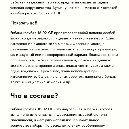
себя как надежный партнер, предлагая самые выгодные
условия сотрудничества. Купить у нас ткань можно с доставкой
в любой регион России и СНГ.
Показать всё
Рибана голубая 18-02 ОЕ представляет собой полотно особой
вязки, когда чередуются лицевые и изнаночные петли. Схем
изготовления данного вида материи довольно много, в
результате чего можно получить как классическую «резинку»,
так и ажурный или перфорированный вариант. Благодаря своим
особенностям, рибана отлично тянется, поэтому из данного
вида материала принято делать платья «по фигуре», а также
боди, водолазки. Кроме того, ткань используют при
изготовлении футболок, нательных сорочек, нательного белья.
Также шьют детские изделия и пр.
Что в составе?
Рибана голубая 18-02 ОЕ - это натуральная материя, которая
выполнена из хлопка. Для достижения высокой степени
эластичности, в материю добавляют незначительное
количество лайкры. По своим тактильным особенностям,