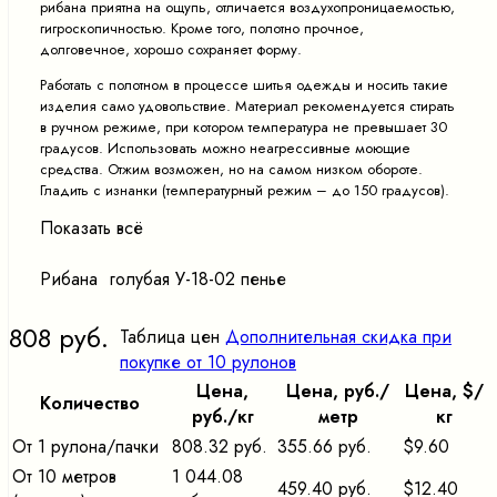
рибана приятна на ощупь, отличается воздухопроницаемостью,
гигроскопичностью. Кроме того, полотно прочное,
долговечное, хорошо сохраняет форму.
Работать с полотном в процессе шитья одежды и носить такие
изделия само удовольствие. Материал рекомендуется стирать
в ручном режиме, при котором температура не превышает 30
градусов. Использовать можно неагрессивные моющие
средства. Отжим возможен, но на самом низком обороте.
Гладить с изнанки (температурный режим – до 150 градусов).
Показать всё
Рибана голубая У-18-02 пенье
808 руб.
Таблица цен
Дополнительная скидка при
покупке от 10 рулонов
Цена,
Цена, pуб./
Цена, $/
Количество
pуб./кг
метр
кг
От 1 рулона/пачки
808.32 руб.
355.66 руб.
$9.60
От 10 метров
1 044.08
459.40 руб.
$12.40