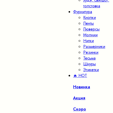
Худи, свитшот,
толстовка
Фурнитура
Кнопки
Ленты
Люверсы
Молнии
Нитки
Размерники
Резинки
Тесьма
Шнуры
Этикетки
🔥 HOT
Новинка
Акция
Скоро