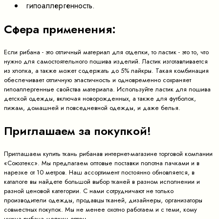
гипоаллергенность.
Сфера применения:
Если рибана - это отличный материал для отделки, то ластик - это то, что
нужно для самостоятельного пошива изделий. Ластик изготавливается
из хлопка, а также может содержать до 5% лайкры. Такая комбинация
обеспечивает отличную эластичность и одновременно сохраняет
гипоаллергенные свойства материала. Используйте ластик для пошива
детской одежды, включая новорожденных, а также для футболок,
пижам, домашней и повседневной одежды, и даже белья.
Приглашаем за покупкой!
Приглашаем купить ткань рибанав интернет-магазине торговой компании
«Союзтекс». Мы предлагаем оптовые поставки полотна пачками и в
нарезке от 10 метров. Наш ассортимент постоянно обновляется, в
каталоге вы найдете большой выбор тканей в разном исполнении и
разной ценовой категории. С нами сотрудничают не только
производители одежды, продавцы тканей, дизайнеры, организаторы
совместных покупок. Мы не менее охотно работаем и с теми, кому
нужна рибана мелким оптом.