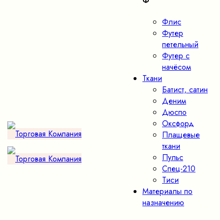
Ф
Флис
Футер
петельный
Футер с
начёсом
Ткани
Батист, сатин
Деним
Дюспо
Оксфорд
Плащевые
ткани
Пульс
Спец-210
Тиси
Материалы по
назначению