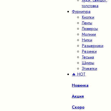
Худи, свитшот,
толстовка
Фурнитура
Кнопки
Ленты
Люверсы
Молнии
Нитки
Размерники
Резинки
Тесьма
Шнуры
Этикетки
🔥 HOT
Новинка
Акция
Скоро