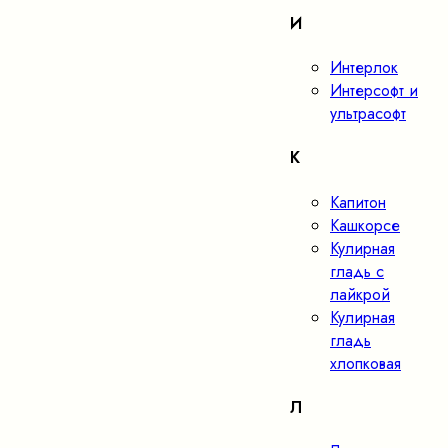
И
Интерлок
Интерсофт и
ультрасофт
К
Капитон
Кашкорсе
Кулирная
гладь с
лайкрой
Кулирная
гладь
хлопковая
Л