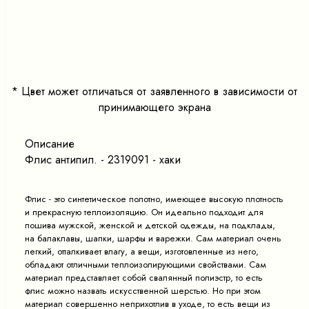
<
>
*
Цвет может отличаться от заявленного в зависимости от
принимающего экрана
Описание
Флис антипил. - 2319091 - хаки
Флис - это синтетическое полотно, имеющее высокую плотность
и прекрасную теплоизоляцию. Он идеально подходит для
пошива мужской, женской и детской одежды, на подклады,
на балаклавы, шапки, шарфы и варежки. Сам материал очень
легкий, отталкивает влагу, а вещи, изготовленные из него,
обладают отличными теплоизолирующими свойствами. Сам
материал представляет собой свалянный полиэстр, то есть
флис можно назвать искусственной шерстью. Но при этом
материал совершенно неприхотлив в уходе, то есть вещи из