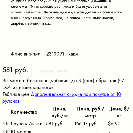
из флиса могут получиться удобные и теплые
домашние
костюмы
. Флис хорошо растяжим и будет удобен для
домашней носки.
Верхняя одежда для детей
из флиса тоже
очень популярна. Кроме того, из флиса часто шьют шапки,
шарфы, перчатки и т.д.
Флис антипил. - 2319091 - хаки
581 руб.
ЗАКАЗАТЬ ОБРАЗЕЦ
Вы можете бесплатно добавить до 3 (трех) образцов (≈7
cм²) из наших каталогов
Таблица цен
Дополнительная скидка при покупке от 10
рулонов
Цена,
Цена, pуб./
Цена, $/
Количество
pуб./кг
метр
кг
От 1 рулона/пачки
581 руб.
166.17 руб.
$6.90
От 10 метров