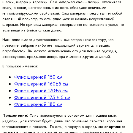
шапки, шарфы и варежки. Сам материал очень легкий, отталкивает
влагу, а вещи, изготовленные из него, обладают отличными
теплоизолирующими свойствами. Сам материал представляет собой
свалянный полиэстр, то есть флис можно назвать искусственной
шерстью. Но при этом материал совершенно неприхотлив в уходе, то
есть вещи из флиса служат долго.
Наш флис имеет двухстороннюю и одностороннюю текстуру, что
позволяет выбрать наиболее подходящий вариант для ваших
потребностей. Вы можете использовать его для пошива одежды,
аксессуаров, предметов интерьера и многих других изделий.
В продаже имеется:
Флис шириной 150 см
Флис шириной 160±5 см
Флис шириной 170±5 см
Флис шириной 175 ± 5 см
Флис шириной 180 см
Применение:
Флис используется в основном для пошива таких
изделий, для которых будет ценны его основные свойства: хорошая
теплоизоляция и легкость. То есть, в первую очередь это
спортивная
одежда
, при чем, в основном это верхняя спортивная одежда или