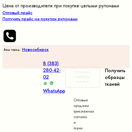
Цена от производителя при покупке целыми рулонами
Оптовый прайс
Получить прайс на покупки рулонами
Новосибирск
Ваш город:
8 (383)
280-42-
Получить
ПОЛУЧИТЬ
02
образцы
ОБРАЗЦЫ
ТКАНЕЙ
тканей
WhatsApp
Оптовые
продажи
трикотажных
полотен
и
ткани