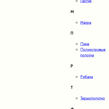
Ластик
М
Махра
П
Пике
Полиэстровые
полотна
Р
Рибана
Т
Термополотно