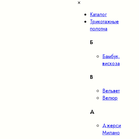
×
Каталог
Трикотажные
полотна
Б
Бамбук,
вискоза
В
Вельвет
Велюр
Д
Джерси
Милано