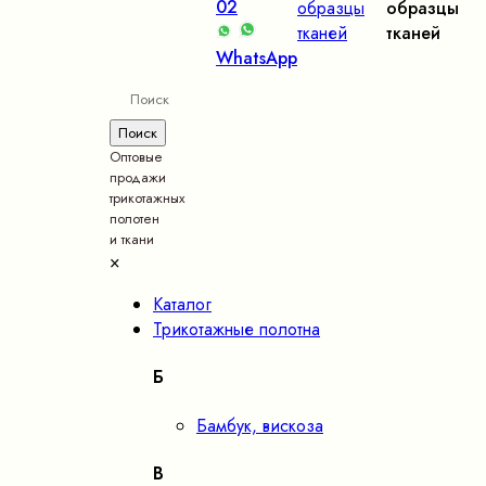
02
образцы
образцы
тканей
тканей
WhatsApp
Оптовые
продажи
трикотажных
полотен
и ткани
×
Каталог
Трикотажные полотна
Б
Бамбук, вискоза
В