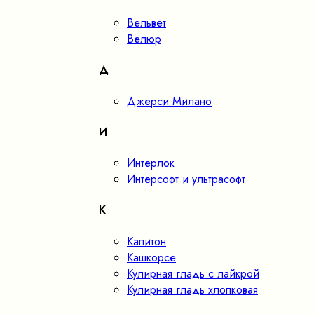
Вельвет
Велюр
Д
Джерси Милано
И
Интерлок
Интерсофт и ультрасофт
К
Капитон
Кашкорсе
Кулирная гладь с лайкрой
Кулирная гладь хлопковая