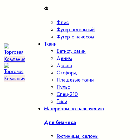
Ф
Флис
Футер петельный
Футер с начёсом
Ткани
Батист, сатин
Деним
Дюспо
Оксфорд
Плащевые ткани
Пульс
Спец-210
Тиси
Материалы по назначению
Для бизнеса
Гостиницы, салоны