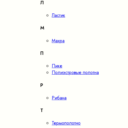
Л
Ластик
М
Махра
П
Пике
Полиэстровые полотна
Р
Рибана
Т
Термополотно