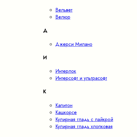
Вельвет
Велюр
Д
Джерси Милано
И
Интерлок
Интерсофт и ультрасофт
К
Капитон
Кашкорсе
Кулирная гладь с лайкрой
Кулирная гладь хлопковая