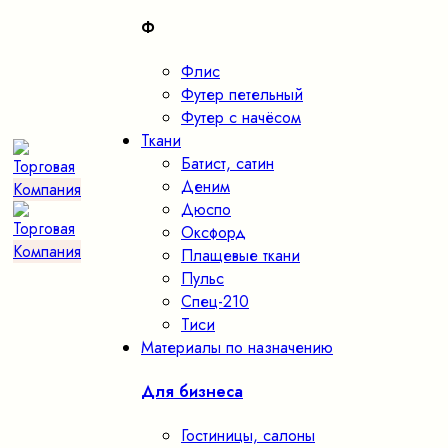
Ф
Флис
Футер петельный
Футер с начёсом
Ткани
Батист, сатин
Деним
Дюспо
Оксфорд
Плащевые ткани
Пульс
Спец-210
Тиси
Материалы по назначению
Для бизнеса
Гостиницы, салоны