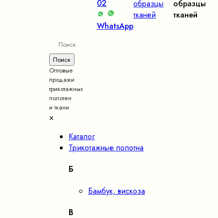
02
образцы
образцы
тканей
тканей
WhatsApp
Оптовые
продажи
трикотажных
полотен
и ткани
×
Каталог
Трикотажные полотна
Б
Бамбук, вискоза
В