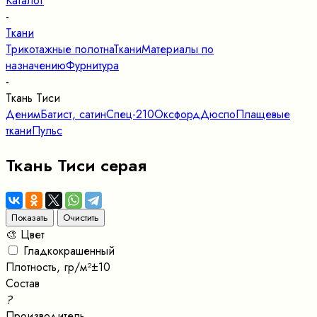
Каталог
-
Ткани
Трикотажные полотна
Ткани
Материалы по
назначению
Фурнитура
-
Ткань Тиси
Деним
Батист, сатин
Спец-210
Оксфорд
Дюспо
Плащевые
ткани
Пульс
Ткань Тиси серая
🎨 Цвет
Гладкокрашенный
Плотность, гр/м²±10
Состав
?
Производитель