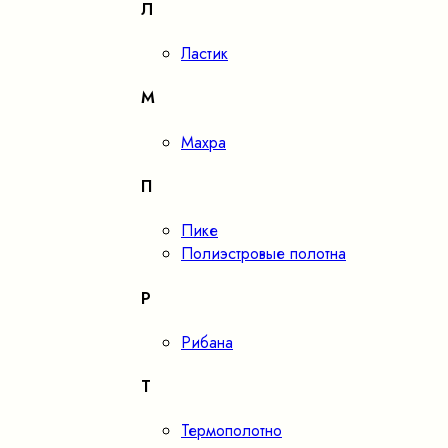
Л
Ластик
М
Махра
П
Пике
Полиэстровые полотна
Р
Рибана
Т
Термополотно