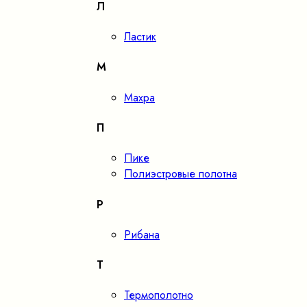
Л
Ластик
М
Махра
П
Пике
Полиэстровые полотна
Р
Рибана
Т
Термополотно