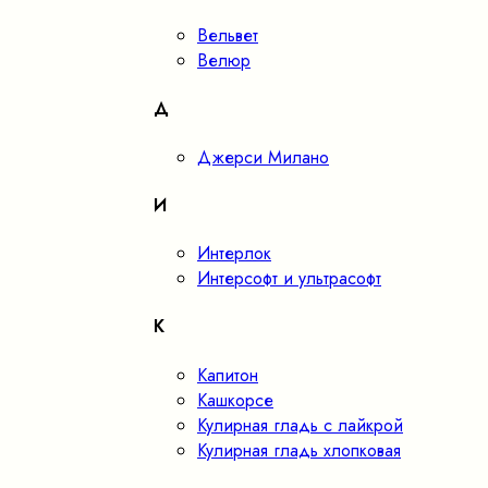
Вельвет
Велюр
Д
Джерси Милано
И
Интерлок
Интерсофт и ультрасофт
К
Капитон
Кашкорсе
Кулирная гладь с лайкрой
Кулирная гладь хлопковая