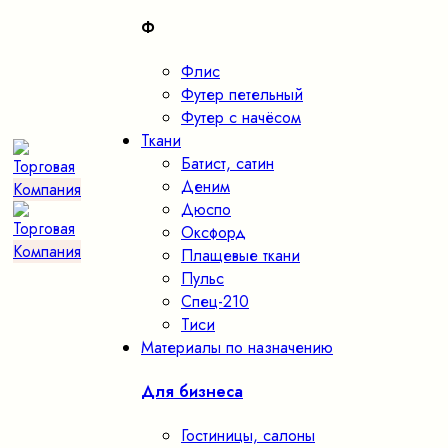
Ф
Флис
Футер петельный
Футер с начёсом
Ткани
Батист, сатин
Деним
Дюспо
Оксфорд
Плащевые ткани
Пульс
Спец-210
Тиси
Материалы по назначению
Для бизнеса
Гостиницы, салоны