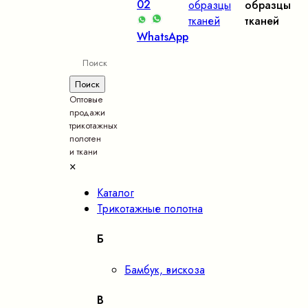
02
образцы
образцы
тканей
тканей
WhatsApp
Оптовые
продажи
трикотажных
полотен
и ткани
×
Каталог
Трикотажные полотна
Б
Бамбук, вискоза
В