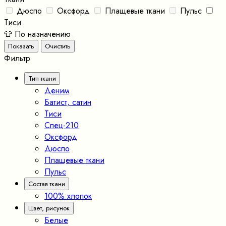
Дюспо
Оксфорд
Плащевые ткани
Пульс
Тиси
👕 По назначению
Фильтр
Тип ткани
Деним
Батист, сатин
Тиси
Спец-210
Оксфорд
Дюспо
Плащевые ткани
Пульс
Состав ткани
100% хлопок
Цвет, рисунок
Белые