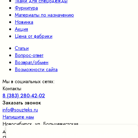
Ткани для спецодежды
Фурнитура
Материалы по назначению
Новинка
Акция
Цена от фабрики
Статьи
Вопрос-ответ
Возврат/обмен
Возможности сайта
Мы в социальных сетях:
Контакты
8 (383) 280-42-02
Заказать звонок
info@souzteks.ru
Напишите нам
Новосибирск
,
ул. Большевистская,
д.177/24, оф.109
, склад в цокольном этаже
Мы используем cookies для улучшения работы сайта.