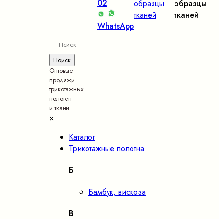
02
образцы
образцы
тканей
тканей
WhatsApp
Оптовые
продажи
трикотажных
полотен
и ткани
×
Каталог
Трикотажные полотна
Б
Бамбук, вискоза
В