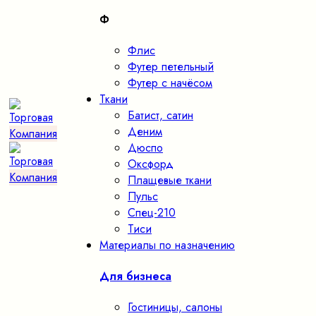
Ф
Флис
Футер петельный
Футер с начёсом
Ткани
Батист, сатин
Деним
Дюспо
Оксфорд
Плащевые ткани
Пульс
Спец-210
Тиси
Материалы по назначению
Для бизнеса
Гостиницы, салоны