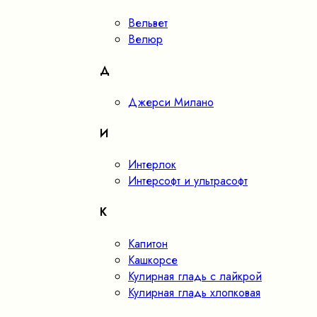
Вельвет
Велюр
Д
Джерси Милано
И
Интерлок
Интерсофт и ультрасофт
К
Капитон
Кашкорсе
Кулирная гладь с лайкрой
Кулирная гладь хлопковая