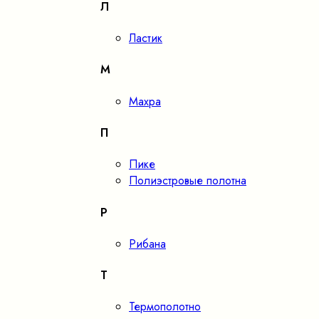
Л
Ластик
М
Махра
П
Пике
Полиэстровые полотна
Р
Рибана
Т
Термополотно