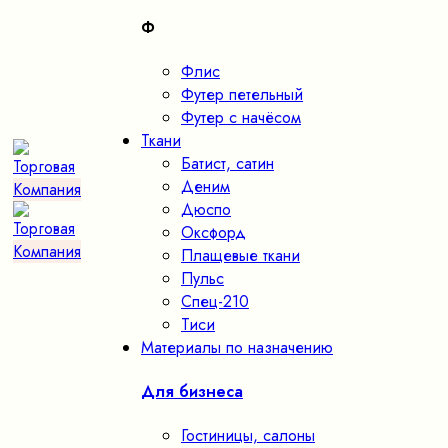
Ф
Флис
Футер петельный
Футер с начёсом
Ткани
Батист, сатин
Деним
Дюспо
Оксфорд
Плащевые ткани
Пульс
Спец-210
Тиси
Материалы по назначению
Для бизнеса
Гостиницы, салоны