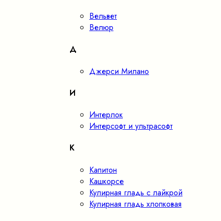
Вельвет
Велюр
Д
Джерси Милано
И
Интерлок
Интерсофт и ультрасофт
К
Капитон
Кашкорсе
Кулирная гладь с лайкрой
Кулирная гладь хлопковая