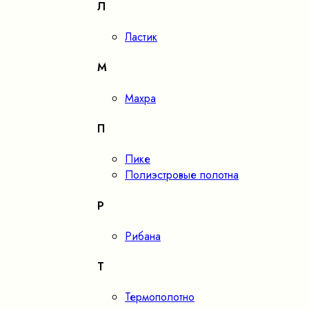
Л
Ластик
М
Махра
П
Пике
Полиэстровые полотна
Р
Рибана
Т
Термополотно