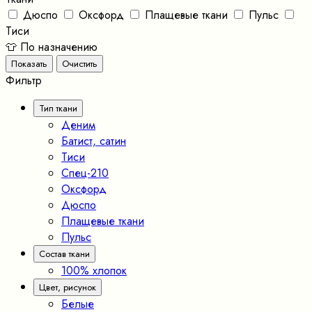
Дюспо
Оксфорд
Плащевые ткани
Пульс
Тиси
👕 По назначению
Фильтр
Тип ткани
Деним
Батист, сатин
Тиси
Спец-210
Оксфорд
Дюспо
Плащевые ткани
Пульс
Состав ткани
100% хлопок
Цвет, рисунок
Белые