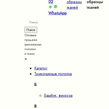
02
образцы
образцы
тканей
тканей
WhatsApp
Оптовые
продажи
трикотажных
полотен
и ткани
×
Каталог
Трикотажные полотна
Б
Бамбук, вискоза
В