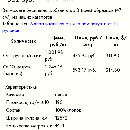
ЗАКАЗАТЬ ОБРАЗЕЦ
Вы можете бесплатно добавить до 3 (трех) образцов (≈7
cм²) из наших каталогов
Таблица цен
Дополнительная скидка при покупке от 10
рулонов
Цена,
Цена, pуб./
Цена, $/
Количество
pуб./кг
метр
кг
1 001.98
От 1 рулона/пачки
476.94 руб.
$11.90
руб.
От 10 метров
1 246.16
593.17 руб.
$14.80
(нарезка)
руб.
Характеристики
Качество
пенье
Плотность, гр/м²±10
190
Состав
100%хлопок
Ширина рулона, см.
125*2
Количество метров в кг
±2.1