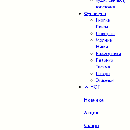
Худи, свитшот,
толстовка
Фурнитура
Кнопки
Ленты
Люверсы
Молнии
Нитки
Размерники
Резинки
Тесьма
Шнуры
Этикетки
🔥 HOT
Новинка
Акция
Скоро