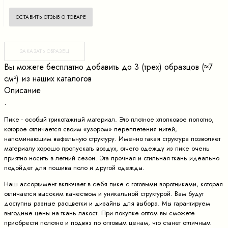
ОСТАВИТЬ ОТЗЫВ О ТОВАРЕ
ЗАКАЗАТЬ ОБРАЗЕЦ
Вы можете бесплатно добавить до 3 (трех) образцов (≈7
cм²) из наших каталогов
Описание
.
Пике - особый трикотажный материал. Это плотное хлопковое полотно,
которое отличается своим «узором» переплетения нитей,
напоминающим вафельную структуру. Именно такая структура позволяет
материалу хорошо пропускать воздух, отчего одежду из пике очень
приятно носить в летний сезон. Эта прочная и стильная ткань идеально
подойдет для пошива поло и другой одежды.
Наш ассортимент включает в себя пике с готовыми воротниками, которая
отличается высоким качеством и уникальной структурой. Вам будут
доступны разные расцветки и дизайны для выбора. Мы гарантируем
выгодные цены на ткань лакост. При покупке оптом вы сможете
приобрести полотно и подвяз по оптовым ценам, что станет отличным