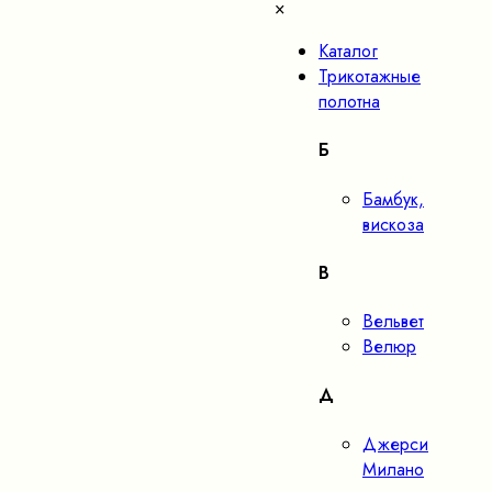
×
Каталог
Трикотажные
полотна
Б
Бамбук,
вискоза
В
Вельвет
Велюр
Д
Джерси
Милано