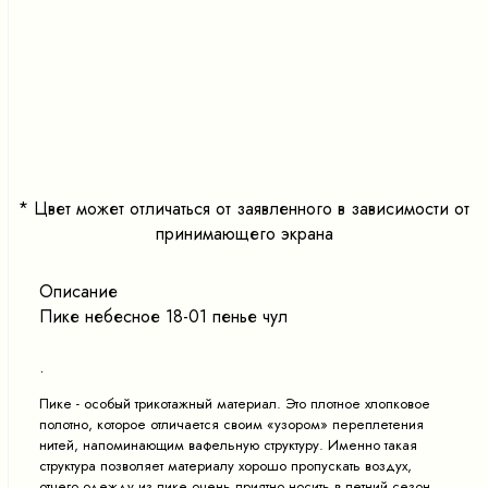
<
>
*
Цвет может отличаться от заявленного в зависимости от
принимающего экрана
Описание
Пике небесное 18-01 пенье чул
.
Пике - особый трикотажный материал. Это плотное хлопковое
полотно, которое отличается своим «узором» переплетения
нитей, напоминающим вафельную структуру. Именно такая
структура позволяет материалу хорошо пропускать воздух,
отчего одежду из пике очень приятно носить в летний сезон.