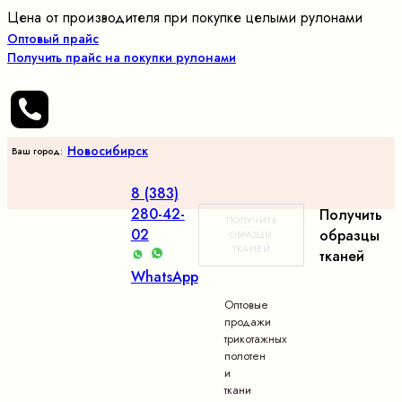
Цена от производителя при покупке целыми рулонами
Оптовый прайс
Получить прайс на покупки рулонами
Новосибирск
Ваш город:
8 (383)
280-42-
Получить
ПОЛУЧИТЬ
02
образцы
ОБРАЗЦЫ
ТКАНЕЙ
тканей
WhatsApp
Оптовые
продажи
трикотажных
полотен
и
ткани