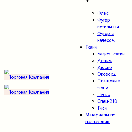
Ф
Флис
Футер
петельный
Футер с
начёсом
Ткани
Батист, сатин
Деним
Дюспо
Оксфорд
Плащевые
ткани
Пульс
Спец-210
Тиси
Материалы по
назначению