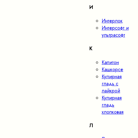
И
Интерлок
Интерсофт и
ультрасофт
К
Капитон
Кашкорсе
Кулирная
гладь с
лайкрой
Кулирная
гладь
хлопковая
Л