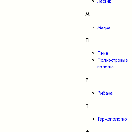
Ластик
М
Махра
П
Пике
Полиэстровые
полотна
Р
Рибана
Т
Термополотно