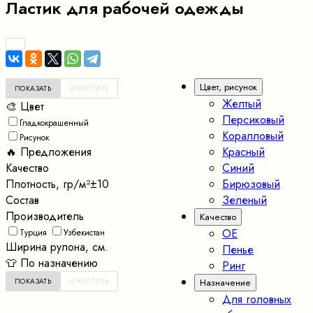
Ластик для рабочей одежды
Цвет, рисунок
Желтый
🎨 Цвет
Персиковый
Гладкокрашенный
Коралловый
Рисунок
🔥 Предложения
Красный
Качество
Синий
Плотность, гр/м²±10
Бирюзовый
Состав
Зеленый
Производитель
Качество
OE
Турция
Узбекистан
Ширина рулона, см.
Пенье
👕 По назначению
Ринг
Назначение
Для головных