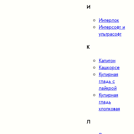
И
Интерлок
Интерсофт и
ультрасофт
К
Капитон
Кашкорсе
Кулирная
гладь с
лайкрой
Кулирная
гладь
хлопковая
Л