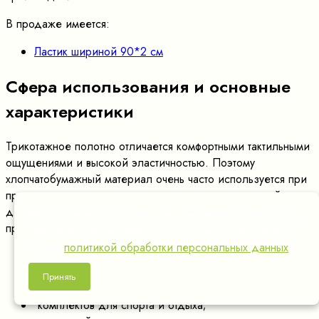
В продаже имеется:
Ластик шириной 90*2 см
Сфера использования и основные
характеристики
Трикотажное полотно отличается комфортными тактильными
ощущениями и высокой эластичностью. Поэтому
хлопчатобумажный материал очень часто используется при
производстве одежды для новорожденных малышей,
детей, подростков и взрослых людей. Ластик востребован
Мы используем cookies для улучшения работы сайта.
при пошиве:
Продолжая пользоваться сайтом, вы соглашаетесь с
нашей
политикой обработки персональных данных
.
платьев, футболок, маек, водолазок, свитеров,
толстовок;
Принять
головных уборов – шапок и снудов;
комплектов для спорта и отдыха;