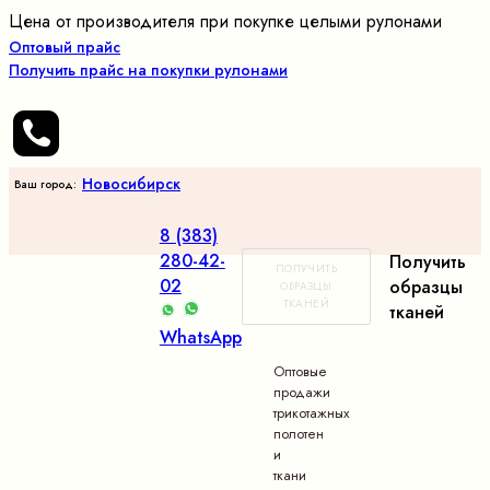
Цена от производителя при покупке целыми рулонами
Оптовый прайс
Получить прайс на покупки рулонами
Новосибирск
Ваш город:
8 (383)
280-42-
Получить
ПОЛУЧИТЬ
02
образцы
ОБРАЗЦЫ
ТКАНЕЙ
тканей
WhatsApp
Оптовые
продажи
трикотажных
полотен
и
ткани