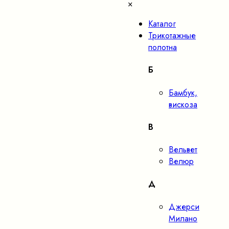
×
Каталог
Трикотажные
полотна
Б
Бамбук,
вискоза
В
Вельвет
Велюр
Д
Джерси
Милано