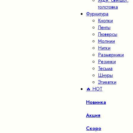
Худи, свитшот,
толстовка
Фурнитура
Кнопки
Ленты
Люверсы
Молнии
Нитки
Размерники
Резинки
Тесьма
Шнуры
Этикетки
🔥 HOT
Новинка
Акция
Скоро