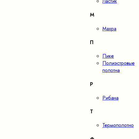
Ластик
М
Махра
П
Пике
Полиэстровые
полотна
Р
Рибана
Т
Термополотно