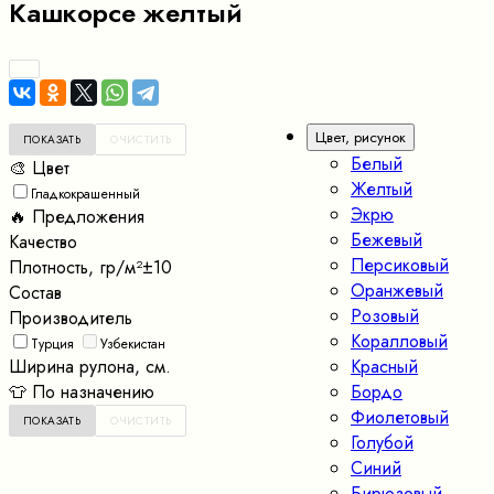
Кашкорсе желтый
Цвет, рисунок
Белый
🎨 Цвет
Желтый
Гладкокрашенный
Экрю
🔥 Предложения
Бежевый
Качество
Персиковый
Плотность, гр/м²±10
Оранжевый
Состав
Розовый
Производитель
Коралловый
Турция
Узбекистан
Ширина рулона, см.
Красный
👕 По назначению
Бордо
Фиолетовый
Голубой
Синий
Бирюзовый