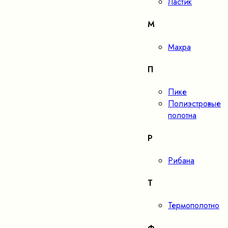
Ластик
М
Махра
П
Пике
Полиэстровые
полотна
Р
Рибана
Т
Термополотно