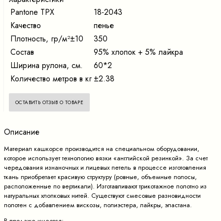
Pantone TPX
18-2043
Качество
пенье
Плотность, гр/м²±10
350
Состав
95% хлопок + 5% лайкра
Ширина рулона, см.
60*2
Количество метров в кг
±2.38
ОСТАВИТЬ ОТЗЫВ О ТОВАРЕ
Описание
Материал кашкорсе производится на специальном оборудовании,
которое использует технологию вязки «английской резинкой». За счет
чередования изнаночных и лицевых петель в процессе изготовления
ткань приобретает красивую структуру (ровные, объемные полосы,
расположенные по вертикали). Изготавливают трикотажное полотно из
натуральных хлопковых нитей. Существуют смесовые разновидности
полотен с добавлением вискозы, полиэстера, лайкры, эластана.
В продаже имеется: