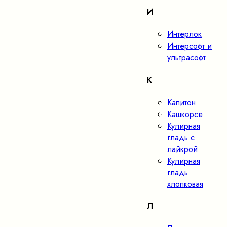
И
Интерлок
Интерсофт и
ультрасофт
К
Капитон
Кашкорсе
Кулирная
гладь с
лайкрой
Кулирная
гладь
хлопковая
Л