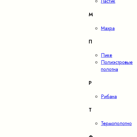
Ластик
М
Махра
П
Пике
Полиэстровые
полотна
Р
Рибана
Т
Термополотно