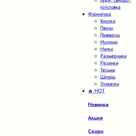
Худи, свитшот,
толстовка
Фурнитура
Кнопки
Ленты
Люверсы
Молнии
Нитки
Размерники
Резинки
Тесьма
Шнуры
Этикетки
🔥 HOT
Новинка
Акция
Скоро