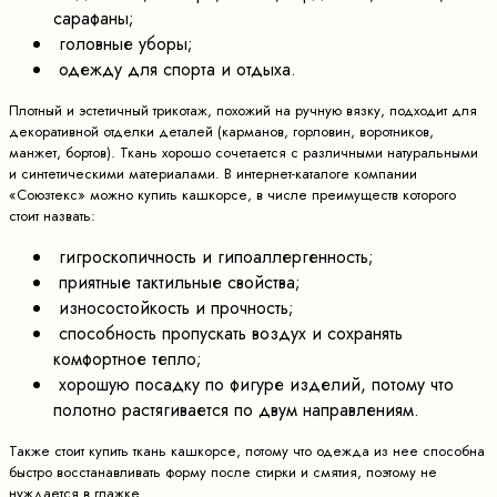
сарафаны;
головные уборы;
одежду для спорта и отдыха.
Плотный и эстетичный трикотаж, похожий на ручную вязку, подходит для
декоративной отделки деталей (карманов, горловин, воротников,
манжет, бортов). Ткань хорошо сочетается с различными натуральными
и синтетическими материалами. В интернет-каталоге компании
«Союзтекс» можно купить кашкорсе, в числе преимуществ которого
стоит назвать:
гигроскопичность и гипоаллергенность;
приятные тактильные свойства;
износостойкость и прочность;
способность пропускать воздух и сохранять
комфортное тепло;
хорошую посадку по фигуре изделий, потому что
полотно растягивается по двум направлениям.
Также стоит купить ткань кашкорсе, потому что одежда из нее способна
быстро восстанавливать форму после стирки и смятия, поэтому не
нуждается в глажке.