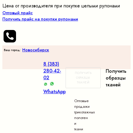
Цена от производителя при покупке целыми рулонами
Оптовый прайс
Получить прайс на покупки рулонами
Новосибирск
Ваш город:
8 (383)
280-42-
Получить
ПОЛУЧИТЬ
02
образцы
ОБРАЗЦЫ
ТКАНЕЙ
тканей
WhatsApp
Оптовые
продажи
трикотажных
полотен
и
ткани