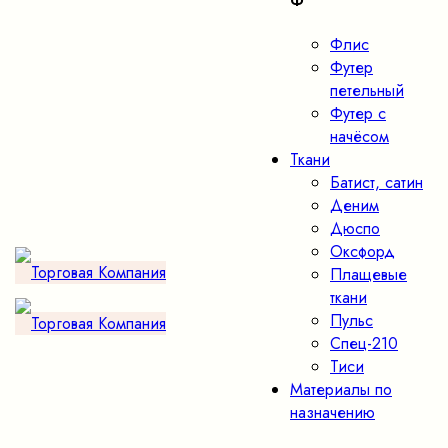
Ф
Флис
Футер
петельный
Футер с
начёсом
Ткани
Батист, сатин
Деним
Дюспо
Оксфорд
Плащевые
ткани
Пульс
Спец-210
Тиси
Материалы по
назначению