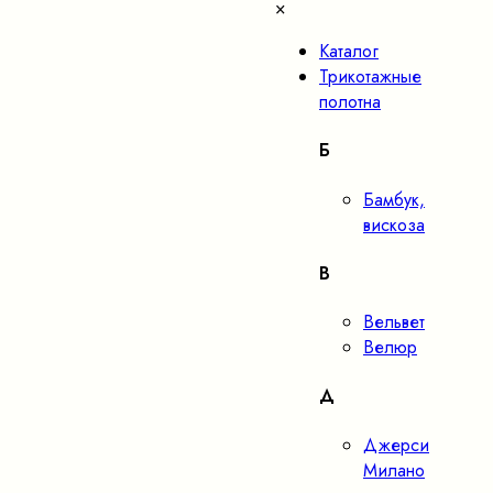
×
Каталог
Трикотажные
полотна
Б
Бамбук,
вискоза
В
Вельвет
Велюр
Д
Джерси
Милано