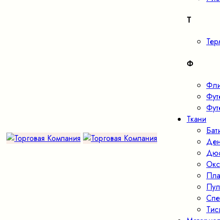
Т
Тер
Ф
Фл
Фут
Фут
Ткани
Бат
Де
Дю
Окс
Пла
Пул
Спе
Тис