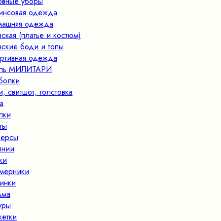
овные уборы
нсовая одежда
ашняя одежда
ская (платье и костюм)
ские боди и топы
ртивная одежда
иль МИЛИТАРИ
болки
и, свитшот, толстовка
а
пки
ты
ерсы
лнии
ки
мерники
инки
ьма
уры
кетки