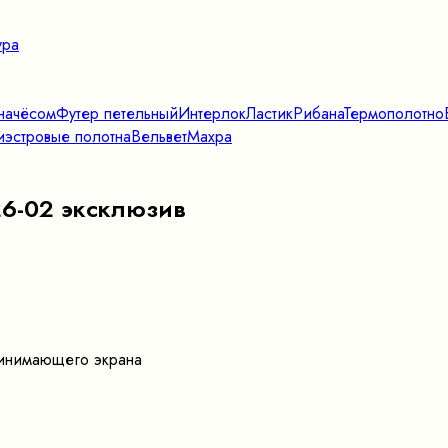
ура
начёсом
Футер петельный
Интерлок
Ластик
Рибана
Термополотно
эстровые полотна
Вельвет
Махра
26-02 эксклюзив
принимающего экрана