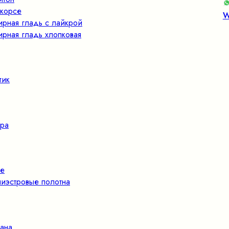
корсе
W
ирная гладь с лайкрой
ирная гладь хлопковая
тик
ра
е
иэстровые полотна
ана