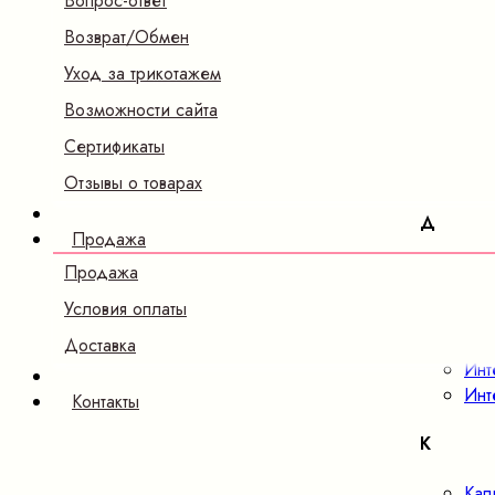
Вопрос-ответ
Б
Возврат/Обмен
Бам
Уход за трикотажем
В
Возможности сайта
Сертификаты
Вел
Ве
Отзывы о товарах
Д
Продажа
Дже
Продажа
Условия оплаты
И
Доставка
Инт
Инт
Контакты
К
Кап