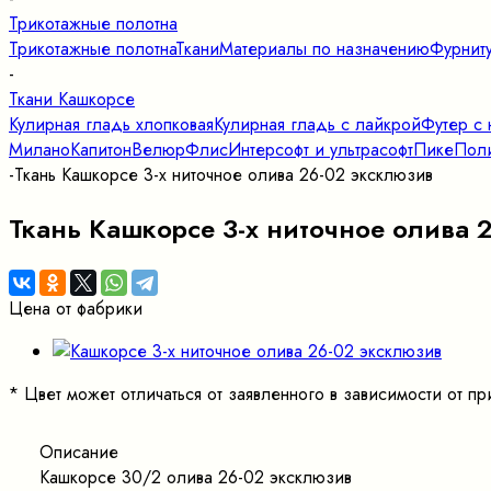
Трикотажные полотна
Трикотажные полотна
Ткани
Материалы по назначению
Фурнит
-
Ткани Кашкорсе
Кулирная гладь хлопковая
Кулирная гладь с лайкрой
Футер с 
Милано
Капитон
Велюр
Флис
Интерсофт и ультрасофт
Пике
Поли
-
Ткань Кашкорсе 3-х ниточное олива 26-02 эксклюзив
Ткань Кашкорсе 3-х ниточное олива 
Цена от фабрики
*
Цвет может отличаться от заявленного в зависимости от 
Описание
Кашкорсе 30/2 олива 26-02 эксклюзив