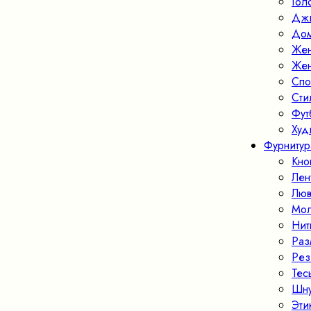
Гол
Джи
Дом
Жен
Жен
Спо
Ст
Фут
Худ
Фурнитур
Кно
Лен
Люв
Мо
Нит
Раз
Рез
Тес
Шн
Эти