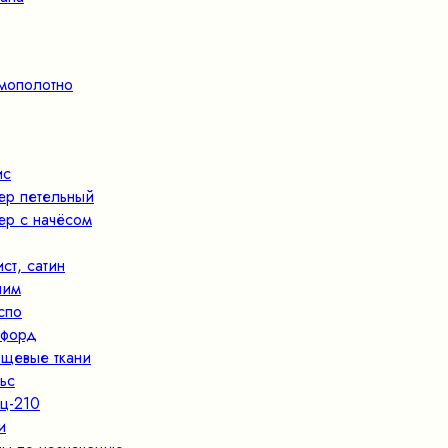
мополотно
ис
ер петельный
ер с начёсом
ист, сатин
ним
спо
форд
щевые ткани
ьс
ц-210
и