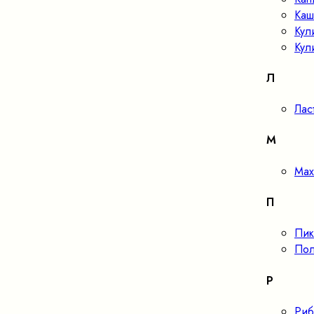
Каш
Кул
Кул
Л
Лас
М
Мах
П
Пик
Пол
Р
Риб