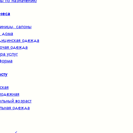
ы по назначению
неса
тиницы, салоны
 дома
ицинская одежда
очая одежда
ра услуг
форма
сту
ская
одежная
льный возраст
льная одежда