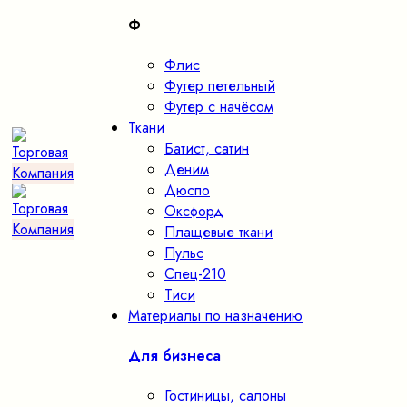
Ф
Флис
Футер петельный
Футер с начёсом
Ткани
Батист, сатин
Деним
Дюспо
Оксфорд
Плащевые ткани
Пульс
Спец-210
Тиси
Материалы по назначению
Для бизнеса
Гостиницы, салоны