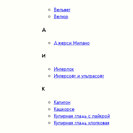
Вельвет
Велюр
Д
Джерси Милано
И
Интерлок
Интерсофт и ультрасофт
К
Капитон
Кашкорсе
Кулирная гладь с лайкрой
Кулирная гладь хлопковая