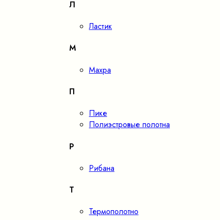
Л
Ластик
М
Махра
П
Пике
Полиэстровые полотна
Р
Рибана
Т
Термополотно