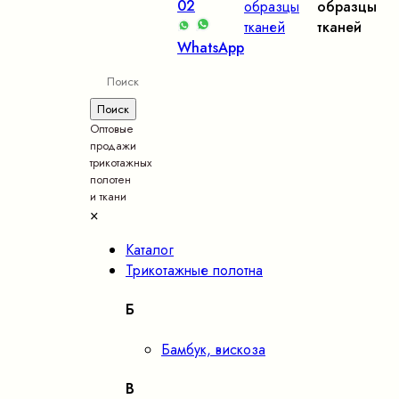
02
образцы
образцы
тканей
тканей
WhatsApp
Оптовые
продажи
трикотажных
полотен
и ткани
×
Каталог
Трикотажные полотна
Б
Бамбук, вискоза
В