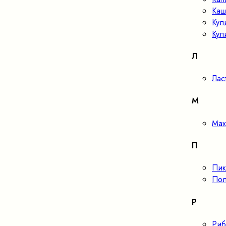
Каш
Кул
Кул
Л
Лас
М
Мах
П
Пик
Пол
Р
Риб