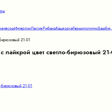
ура
начёсом
Интерлок
Ластик
Рибана
Кашкорсе
Термополотно
Бамбук,
-бирюзовый 21-01
 с лайкрой цвет светло-бирюзовый 21-