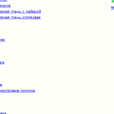
корсе
W
ирная гладь с лайкрой
ирная гладь хлопковая
тик
ра
е
иэстровые полотна
ана