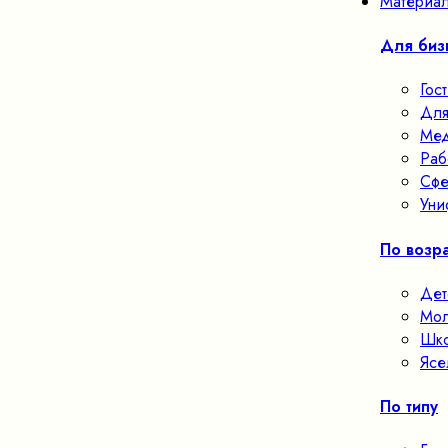
Материал
Для биз
Гос
Для
Мед
Раб
Сфе
Уни
По возра
Дет
Мол
Шко
Ясе
По типу