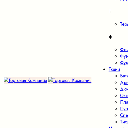
Т
Тер
Ф
Фл
Фут
Фут
Ткани
Бат
Де
Дю
Окс
Пла
Пул
Спе
Тис