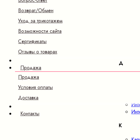
Вопрос-ответ
Б
Возврат/Обмен
Бам
Уход за трикотажем
В
Возможности сайта
Сертификаты
Вел
Ве
Отзывы о товарах
Д
Продажа
Дже
Продажа
Условия оплаты
И
Доставка
Инт
Инт
Контакты
К
Кап