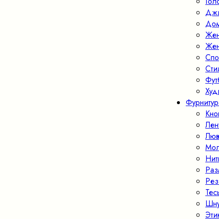
Гол
Джи
Дом
Жен
Жен
Спо
Ст
Фут
Худ
Фурнитур
Кно
Лен
Люв
Мо
Нит
Раз
Рез
Тес
Шн
Эти