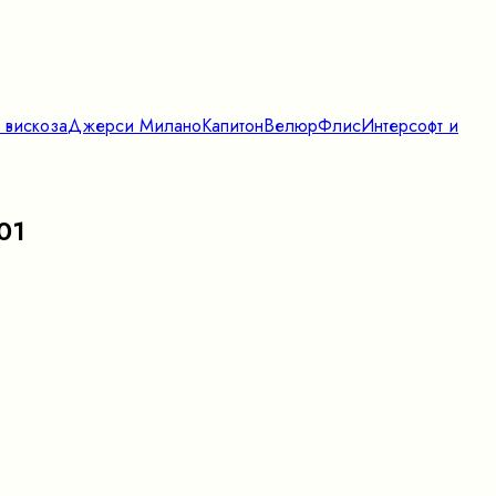
 вискоза
Джерси Милано
Капитон
Велюр
Флис
Интерсофт и
01