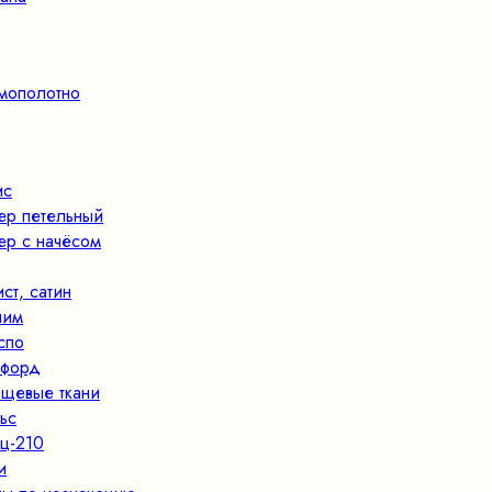
мополотно
ис
ер петельный
ер с начёсом
ист, сатин
ним
спо
форд
щевые ткани
ьс
ц-210
и