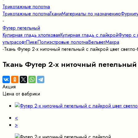
Трикотажные полотна
Трикотажные полотна
Ткани
Материалы по назначению
Фурнит
-
Футер петельный
Кулирная гладь хлопковая
Кулирная гладь с лайкрой
Футер с 
ультрасофт
Пике
Полиэстровые полотна
Вельвет
Махра
-
Ткань Футер 2-х ниточный петельный с лайкрой цвет светло
Ткань Футер 2-х ниточный петельный
Акция
Цена от фабрики
<
>