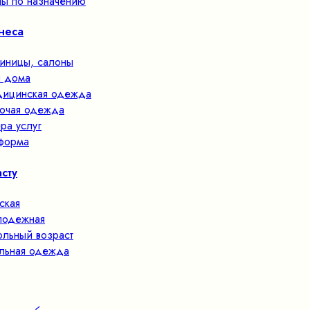
ы по назначению
неса
тиницы, салоны
 дома
ицинская одежда
очая одежда
ра услуг
форма
сту
ская
одежная
льный возраст
льная одежда