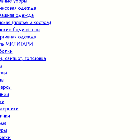
овные уборы
нсовая одежда
ашняя одежда
ская (платье и костюм)
ские боди и топы
ртивная одежда
иль МИЛИТАРИ
болки
и, свитшот, толстовка
а
пки
ты
ерсы
лнии
ки
мерники
инки
ьма
уры
кетки