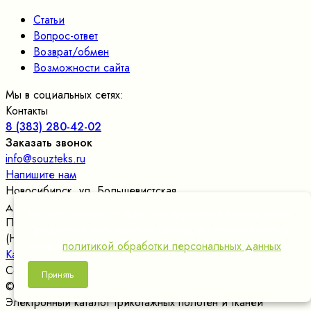
Статьи
Вопрос-ответ
Возврат/обмен
Возможности сайта
Мы в социальных сетях:
Контакты
8 (383) 280-42-02
Заказать звонок
info@souzteks.ru
Напишите нам
Новосибирск
,
ул. Большевистская,
д.177/24, оф.109
, склад в цокольном этаже
Мы используем cookies для улучшения работы сайта.
Пн. – Пт.: с 9:00 до 17:30
Продолжая пользоваться сайтом, вы соглашаетесь с
(Новосибирское время)
нашей
политикой обработки персональных данных
.
Карта сайта
Сообщить об ошибке
Принять
© 2004—2026 Союзтекс
Электронный каталог трикотажных полотен и тканей