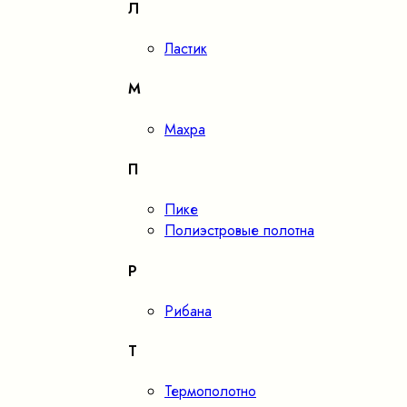
Л
Ластик
М
Махра
П
Пике
Полиэстровые полотна
Р
Рибана
Т
Термополотно