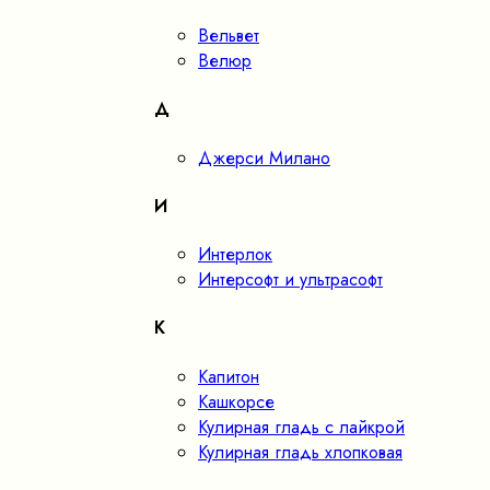
Вельвет
Велюр
Д
Джерси Милано
И
Интерлок
Интерсофт и ультрасофт
К
Капитон
Кашкорсе
Кулирная гладь с лайкрой
Кулирная гладь хлопковая