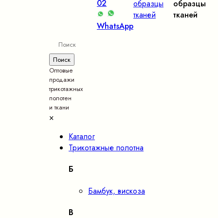
02
образцы
образцы
тканей
тканей
WhatsApp
Оптовые
продажи
трикотажных
полотен
и ткани
×
Каталог
Трикотажные полотна
Б
Бамбук, вискоза
В