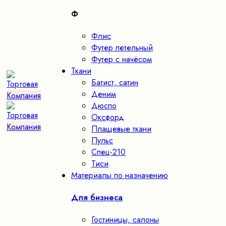
Ф
Флис
Футер петельный
Футер с начёсом
Ткани
Батист, сатин
Деним
Дюспо
Оксфорд
Плащевые ткани
Пульс
Спец-210
Тиси
Материалы по назначению
Для бизнеса
Гостиницы, салоны