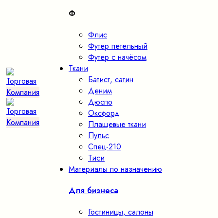
Ф
Флис
Футер петельный
Футер с начёсом
Ткани
Батист, сатин
Деним
Дюспо
Оксфорд
Плащевые ткани
Пульс
Спец-210
Тиси
Материалы по назначению
Для бизнеса
Гостиницы, салоны