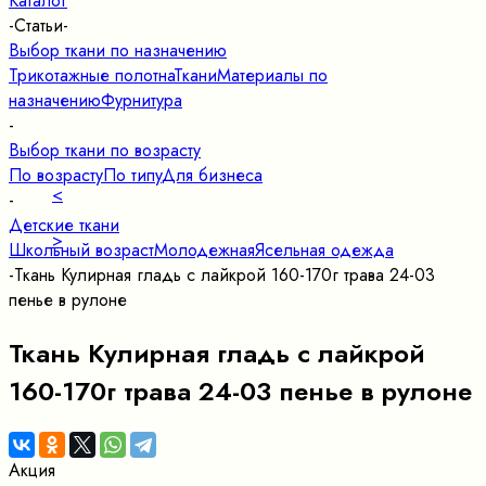
Каталог
-
Статьи
-
Выбор ткани по назначению
Трикотажные полотна
Ткани
Материалы по
назначению
Фурнитура
-
Выбор ткани по возрасту
По возрасту
По типу
Для бизнеса
<
-
Детские ткани
>
Школьный возраст
Молодежная
Ясельная одежда
-
Ткань Кулирная гладь с лайкрой 160-170г трава 24-03
пенье в рулоне
Ткань Кулирная гладь с лайкрой
160-170г трава 24-03 пенье в рулоне
Акция