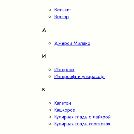
Вельвет
Велюр
Д
Джерси Милано
И
Интерлок
Интерсофт и ультрасофт
К
Капитон
Кашкорсе
Кулирная гладь с лайкрой
Кулирная гладь хлопковая