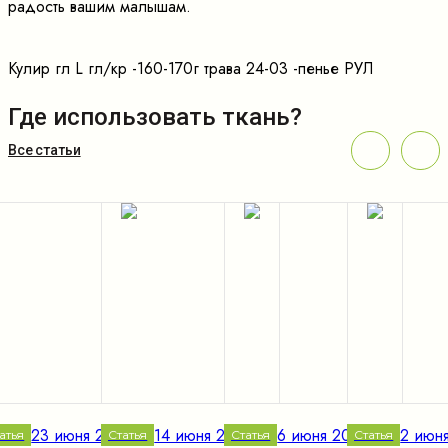
радость вашим малышам.
Кулир гл L гл/кр -160-170г трава 24-03 -пенье РУЛ
Где использовать ткань?
Все статьи
23 июня 2023 г.
14 июня 2023 г.
6 июня 2023 г.
2 июня
атья
Статья
Статья
Статья