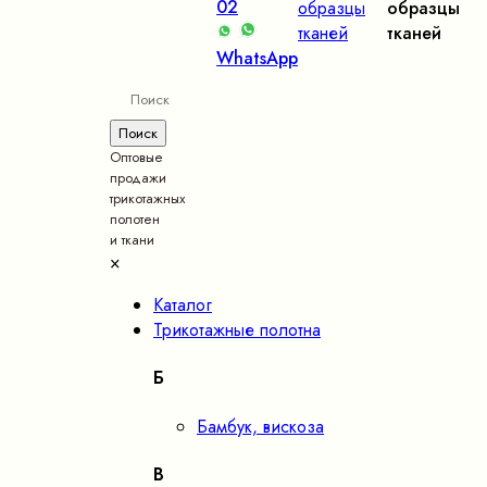
02
образцы
образцы
тканей
тканей
WhatsApp
Оптовые
продажи
трикотажных
полотен
и ткани
×
Каталог
Трикотажные полотна
Б
Бамбук, вискоза
В