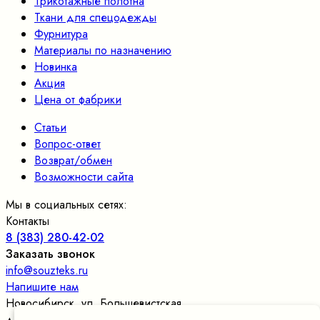
Трикотажные полотна
Ткани для спецодежды
Фурнитура
Материалы по назначению
Новинка
Акция
Цена от фабрики
Статьи
Вопрос-ответ
Возврат/обмен
Возможности сайта
Мы в социальных сетях:
Контакты
8 (383) 280-42-02
Заказать звонок
info@souzteks.ru
Напишите нам
Новосибирск
,
ул. Большевистская,
д.177/24, оф.109
, склад в цокольном этаже