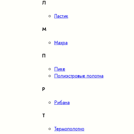
Л
Ластик
М
Махра
П
Пике
Полиэстровые полотна
Р
Рибана
Т
Термополотно