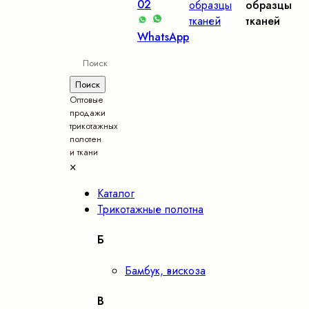
02
образцы
образцы
тканей
тканей
WhatsApp
Оптовые
продажи
трикотажных
полотен
и ткани
×
Каталог
Трикотажные полотна
Б
Бамбук, вискоза
В