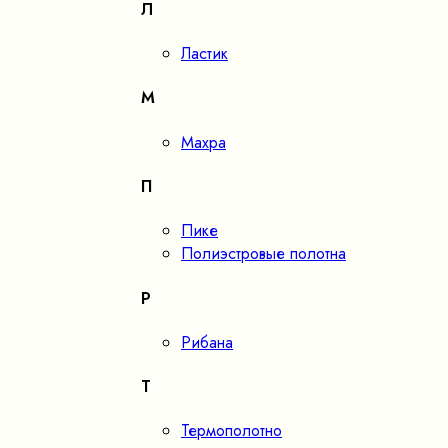
Л
Ластик
М
Махра
П
Пике
Полиэстровые полотна
Р
Рибана
Т
Термополотно