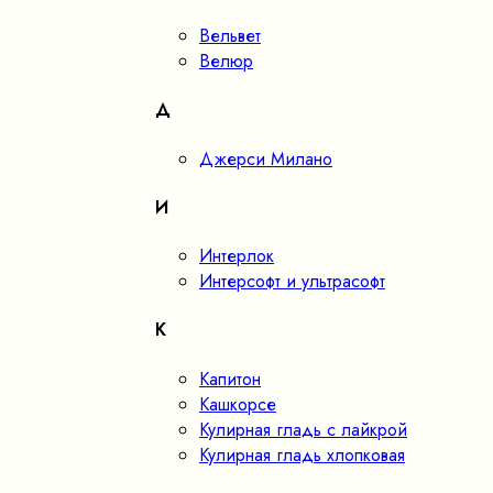
Вельвет
Велюр
Д
Джерси Милано
И
Интерлок
Интерсофт и ультрасофт
К
Капитон
Кашкорсе
Кулирная гладь с лайкрой
Кулирная гладь хлопковая