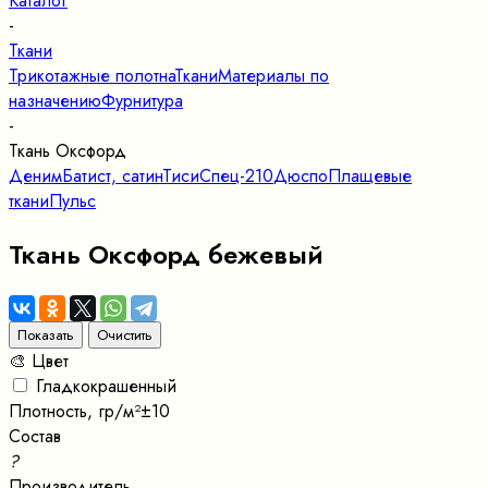
Каталог
-
Ткани
Трикотажные полотна
Ткани
Материалы по
назначению
Фурнитура
-
Ткань Оксфорд
Деним
Батист, сатин
Тиси
Спец-210
Дюспо
Плащевые
ткани
Пульс
Ткань Оксфорд бежевый
🎨 Цвет
Гладкокрашенный
Плотность, гр/м²±10
Состав
?
Производитель