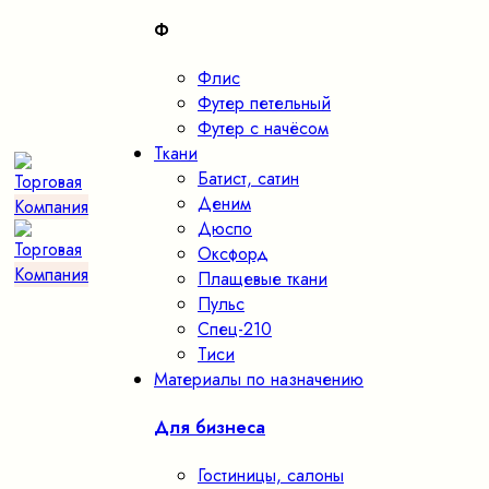
Ф
Флис
Футер петельный
Футер с начёсом
Ткани
Батист, сатин
Деним
Дюспо
Оксфорд
Плащевые ткани
Пульс
Спец-210
Тиси
Материалы по назначению
Для бизнеса
Гостиницы, салоны