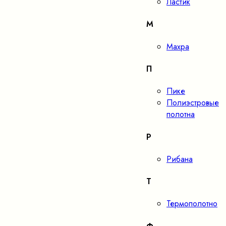
Ластик
М
Махра
П
Пике
Полиэстровые
полотна
Р
Рибана
Т
Термополотно