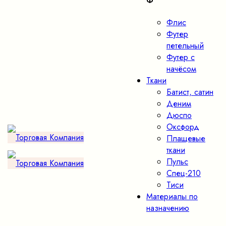
Ф
Флис
Футер
петельный
Футер с
начёсом
Ткани
Батист, сатин
Деним
Дюспо
Оксфорд
Плащевые
ткани
Пульс
Спец-210
Тиси
Материалы по
назначению