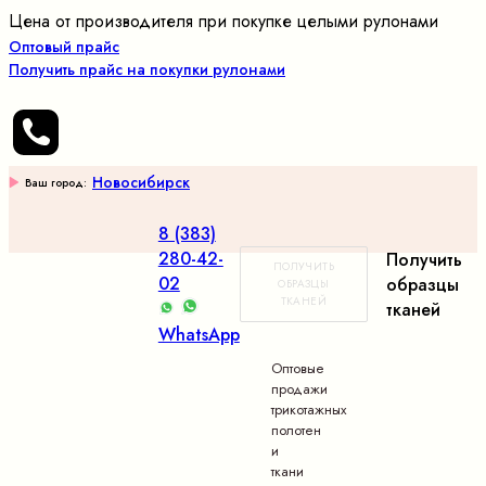
Цена от производителя при покупке целыми рулонами
Оптовый прайс
Получить прайс на покупки рулонами
Новосибирск
Ваш город:
8 (383)
280-42-
Получить
ПОЛУЧИТЬ
02
образцы
ОБРАЗЦЫ
ТКАНЕЙ
тканей
WhatsApp
Оптовые
продажи
трикотажных
полотен
и
ткани