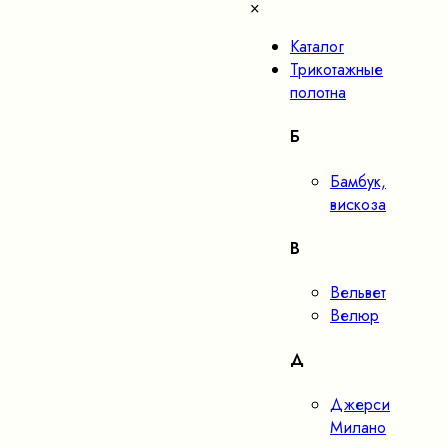
×
Каталог
Трикотажные
полотна
Б
Бамбук,
вискоза
В
Вельвет
Велюр
Д
Джерси
Милано