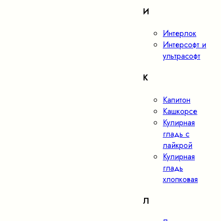
И
Интерлок
Интерсофт и
ультрасофт
К
Капитон
Кашкорсе
Кулирная
гладь с
лайкрой
Кулирная
гладь
хлопковая
Л