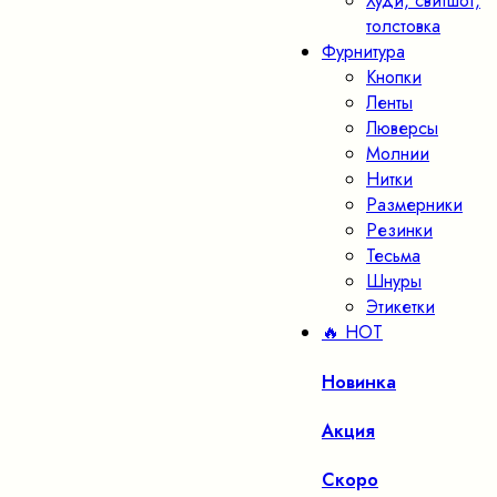
Худи, свитшот,
толстовка
Фурнитура
Кнопки
Ленты
Люверсы
Молнии
Нитки
Размерники
Резинки
Тесьма
Шнуры
Этикетки
🔥 HOT
Новинка
Акция
Скоро