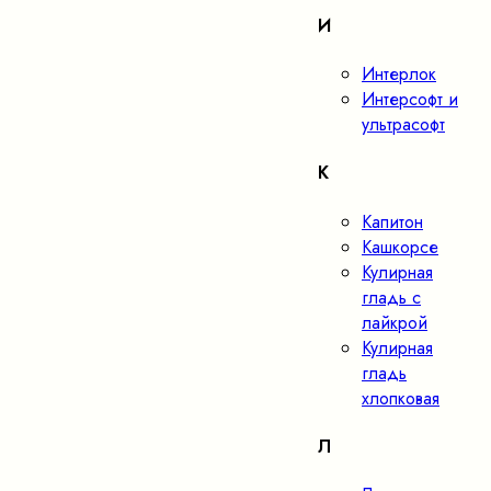
И
Интерлок
Интерсофт и
ультрасофт
К
Капитон
Кашкорсе
Кулирная
гладь с
лайкрой
Кулирная
гладь
хлопковая
Л