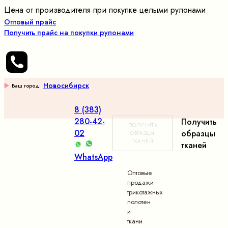
Цена от производителя при покупке целыми рулонами
Оптовый прайс
Получить прайс на покупки рулонами
Новосибирск
Ваш город:
8 (383)
280-42-
Получить
ПОЛУЧИТЬ
02
образцы
ОБРАЗЦЫ
ТКАНЕЙ
тканей
WhatsApp
Оптовые
продажи
трикотажных
полотен
и
ткани