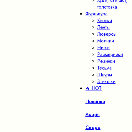
Худи, свитшот,
толстовка
Фурнитура
Кнопки
Ленты
Люверсы
Молнии
Нитки
Размерники
Резинки
Тесьма
Шнуры
Этикетки
🔥 HOT
Новинка
Акция
Скоро