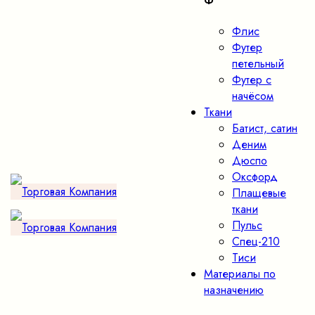
Ф
Флис
Футер
петельный
Футер с
начёсом
Ткани
Батист, сатин
Деним
Дюспо
Оксфорд
Плащевые
ткани
Пульс
Спец-210
Тиси
Материалы по
назначению