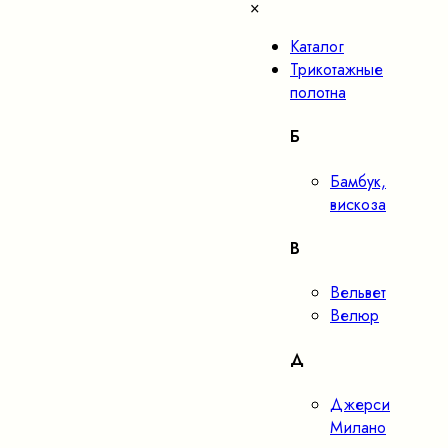
×
Каталог
Трикотажные
полотна
Б
Бамбук,
вискоза
В
Вельвет
Велюр
Д
Джерси
Милано