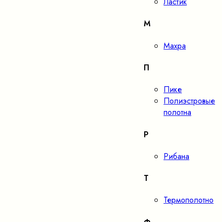
Ластик
М
Махра
П
Пике
Полиэстровые
полотна
Р
Рибана
Т
Термополотно