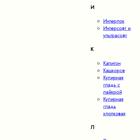
И
Интерлок
Интерсофт и
ультрасофт
К
Капитон
Кашкорсе
Кулирная
гладь с
лайкрой
Кулирная
гладь
хлопковая
Л