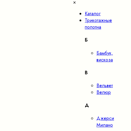
×
Каталог
Трикотажные
полотна
Б
Бамбук,
вискоза
В
Вельвет
Велюр
Д
Джерси
Милано