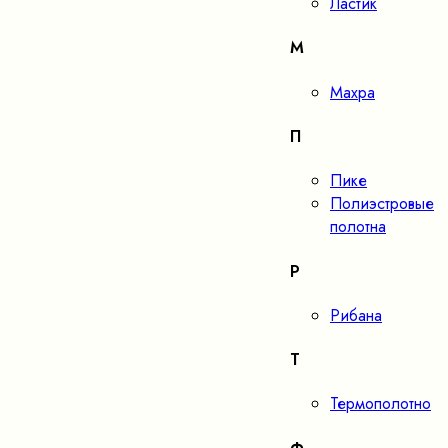
Ластик
М
Махра
П
Пике
Полиэстровые
полотна
Р
Рибана
Т
Термополотно