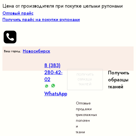
Цена от производителя при покупке целыми рулонами
Оптовый прайс
Получить прайс на покупки рулонами
Новосибирск
Ваш город:
8 (383)
280-42-
Получить
ПОЛУЧИТЬ
02
образцы
ОБРАЗЦЫ
ТКАНЕЙ
тканей
WhatsApp
Оптовые
продажи
трикотажных
полотен
и
ткани