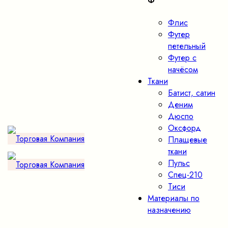
Ф
Флис
Футер
петельный
Футер с
начёсом
Ткани
Батист, сатин
Деним
Дюспо
Оксфорд
Плащевые
ткани
Пульс
Спец-210
Тиси
Материалы по
назначению