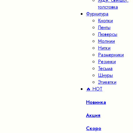
Худи, свитшот,
толстовка
Фурнитура
Кнопки
Ленты
Люверсы
Молнии
Нитки
Размерники
Резинки
Тесьма
Шнуры
Этикетки
🔥 HOT
Новинка
Акция
Скоро