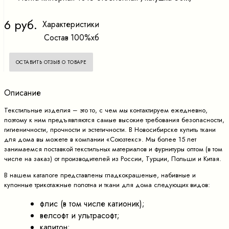
6 руб.
Характеристики
Состав
100%хб
ОСТАВИТЬ ОТЗЫВ О ТОВАРЕ
Описание
Текстильные изделия – это то, с чем мы контактируем ежедневно,
поэтому к ним предъявляются самые высокие требования безопасности,
гигиеничности, прочности и эстетичности. В Новосибирске купить ткани
для дома вы можете в компании «Союзтекс». Мы более 15 лет
занимаемся поставкой текстильных материалов и фурнитуры оптом (в том
числе на заказ) от производителей из России, Турции, Польши и Китая.
В нашем каталоге представлены гладкокрашеные, набивные и
купонные трикотажные полотна и ткани для дома следующих видов:
флис (в том числе катионик);
велсофт и ультрасофт;
капитон;