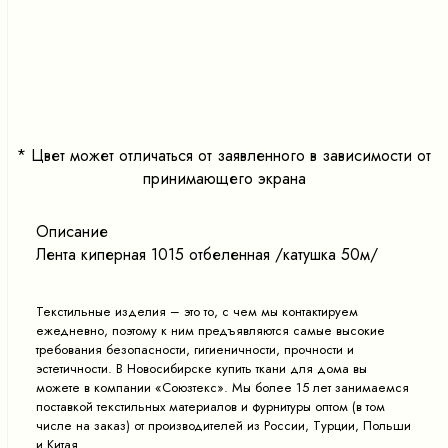
<
>
*
Цвет может отличаться от заявленного в зависимости от
принимающего экрана
Описание
Лента киперная 1015 отбеленная /катушка 50м/
Текстильные изделия – это то, с чем мы контактируем
ежедневно, поэтому к ним предъявляются самые высокие
требования безопасности, гигиеничности, прочности и
эстетичности. В Новосибирске купить ткани для дома вы
можете в компании «Союзтекс». Мы более 15 лет занимаемся
поставкой текстильных материалов и фурнитуры оптом (в том
числе на заказ) от производителей из России, Турции, Польши
и Китая.