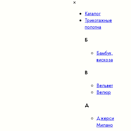
×
Каталог
Трикотажные
полотна
Б
Бамбук,
вискоза
В
Вельвет
Велюр
Д
Джерси
Милано