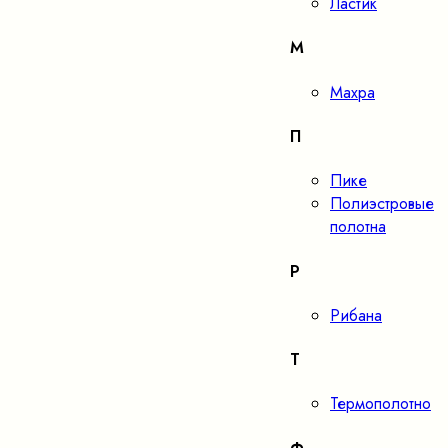
Ластик
М
Махра
П
Пике
Полиэстровые
полотна
Р
Рибана
Т
Термополотно