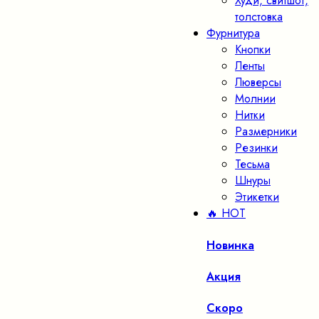
Худи, свитшот,
толстовка
Фурнитура
Кнопки
Ленты
Люверсы
Молнии
Нитки
Размерники
Резинки
Тесьма
Шнуры
Этикетки
🔥 HOT
Новинка
Акция
Скоро