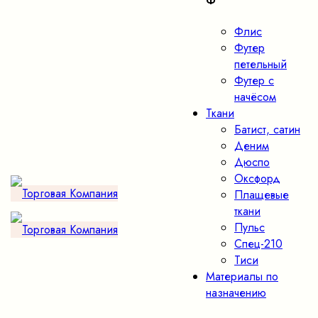
Ф
Флис
Футер
петельный
Футер с
начёсом
Ткани
Батист, сатин
Деним
Дюспо
Оксфорд
Плащевые
ткани
Пульс
Спец-210
Тиси
Материалы по
назначению