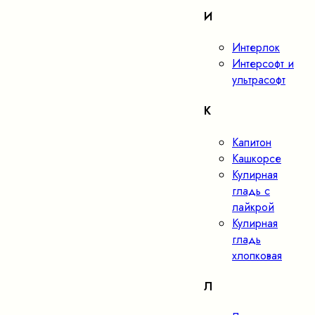
И
Интерлок
Интерсофт и
ультрасофт
К
Капитон
Кашкорсе
Кулирная
гладь с
лайкрой
Кулирная
гладь
хлопковая
Л