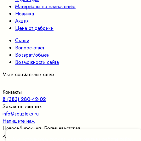
Материалы по назначению
Новинка
Акция
Цена от фабрики
Статьи
Вопрос-ответ
Возврат/обмен
Возможности сайта
Мы в социальных сетях:
Контакты
8 (383) 280-42-02
Заказать звонок
info@souzteks.ru
Напишите нам
Новосибирск
,
ул. Большевистская,
д.177/24, оф.109
, склад в цокольном этаже
Мы используем cookies для улучшения работы сайта.