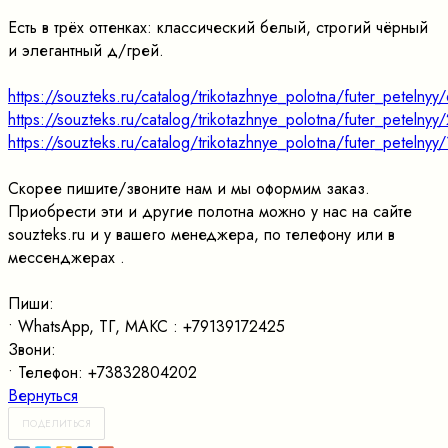
Есть в трёх оттенках: классический белый, строгий чёрный
и элегантный д/грей.
https://souzteks.ru/catalog/trikotazhnye_polotna/futer_petelny
https://souzteks.ru/catalog/trikotazhnye_polotna/futer_petelny
https://souzteks.ru/catalog/trikotazhnye_polotna/futer_petelny
Скорее пишите/звоните нам и мы оформим заказ.
Приобрести эти и другие полотна можно у нас на сайте
souzteks.ru и у вашего менеджера, по телефону или в
мессенджерах .
Пиши:
• WhatsApp, ТГ, МАКС : +79139172425
Звони:
• Телефон: +73832804202
Вернуться
ПОДЕЛИТЬСЯ