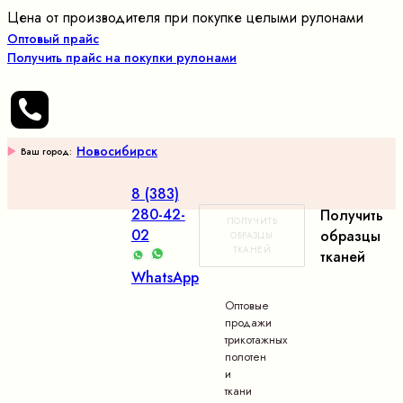
Цена от производителя при покупке целыми рулонами
Оптовый прайс
Получить прайс на покупки рулонами
Новосибирск
Ваш город:
8 (383)
280-42-
Получить
ПОЛУЧИТЬ
02
образцы
ОБРАЗЦЫ
ТКАНЕЙ
тканей
WhatsApp
Оптовые
продажи
трикотажных
полотен
и
ткани