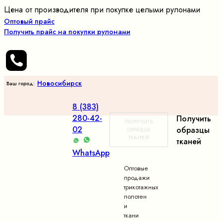
Цена от производителя при покупке целыми рулонами
Оптовый прайс
Получить прайс на покупки рулонами
Новосибирск
Ваш город:
8 (383)
280-42-
Получить
ПОЛУЧИТЬ
02
образцы
ОБРАЗЦЫ
ТКАНЕЙ
тканей
WhatsApp
Оптовые
продажи
трикотажных
полотен
и
ткани