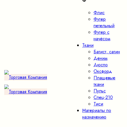
Ф
Флис
Футер
петельный
Футер с
начёсом
Ткани
Батист, сатин
Деним
Дюспо
Оксфорд
Плащевые
ткани
Пульс
Спец-210
Тиси
Материалы по
назначению