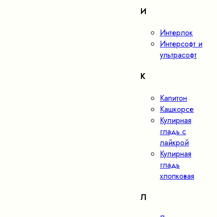
И
Интерлок
Интерсофт и
ультрасофт
К
Капитон
Кашкорсе
Кулирная
гладь с
лайкрой
Кулирная
гладь
хлопковая
Л