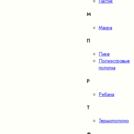
Ластик
М
Махра
П
Пике
Полиэстровые
полотна
Р
Рибана
Т
Термополотно