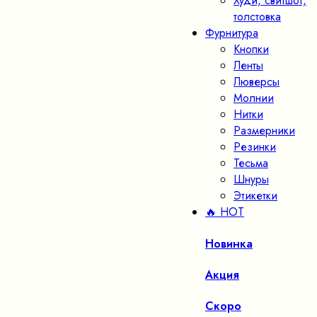
Худи, свитшот,
толстовка
Фурнитура
Кнопки
Ленты
Люверсы
Молнии
Нитки
Размерники
Резинки
Тесьма
Шнуры
Этикетки
🔥 HOT
Новинка
Акция
Скоро