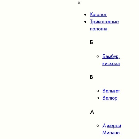
×
Каталог
Трикотажные
полотна
Б
Бамбук,
вискоза
В
Вельвет
Велюр
Д
Джерси
Милано