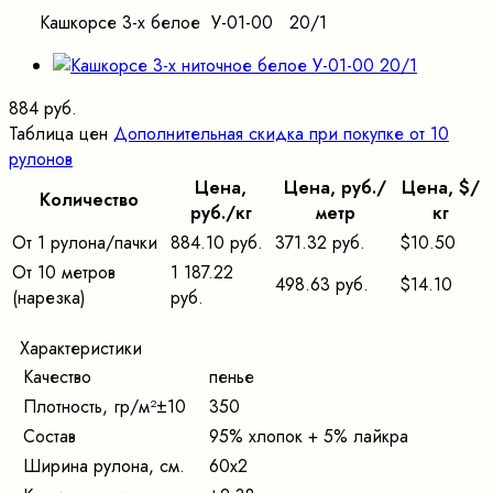
Кашкорсе 3-х белое У-01-00 20/1
884 руб.
Таблица цен
Дополнительная скидка при покупке от 10
рулонов
Цена,
Цена, pуб./
Цена, $/
Количество
pуб./кг
метр
кг
От 1 рулона/пачки
884.10 руб.
371.32 руб.
$10.50
От 10 метров
1 187.22
498.63 руб.
$14.10
(нарезка)
руб.
Характеристики
Качество
пенье
Плотность, гр/м²±10
350
Состав
95% хлопок + 5% лайкра
Ширина рулона, см.
60х2