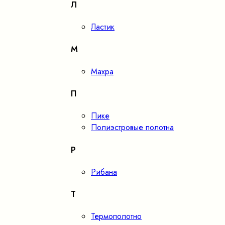
Л
Ластик
М
Махра
П
Пике
Полиэстровые полотна
Р
Рибана
Т
Термополотно