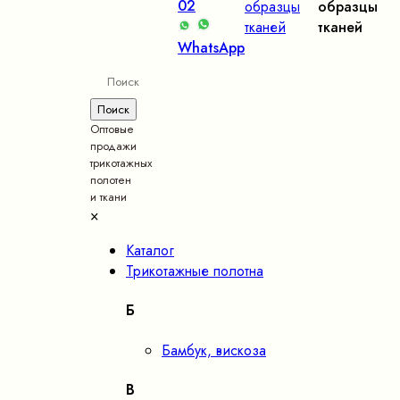
02
образцы
образцы
тканей
тканей
WhatsApp
Оптовые
продажи
трикотажных
полотен
и ткани
×
Каталог
Трикотажные полотна
Б
Бамбук, вискоза
В