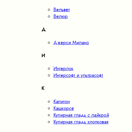
Вельвет
Велюр
Д
Джерси Милано
И
Интерлок
Интерсофт и ультрасофт
К
Капитон
Кашкорсе
Кулирная гладь с лайкрой
Кулирная гладь хлопковая