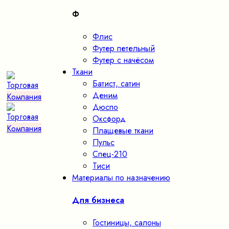
Ф
Флис
Футер петельный
Футер с начёсом
Ткани
Батист, сатин
Деним
Дюспо
Оксфорд
Плащевые ткани
Пульс
Спец-210
Тиси
Материалы по назначению
Для бизнеса
Гостиницы, салоны