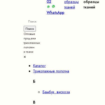
02
образцы
образцы
тканей
тканей
WhatsApp
Оптовые
продажи
трикотажных
полотен
и ткани
×
Каталог
Трикотажные полотна
Б
Бамбук, вискоза
В