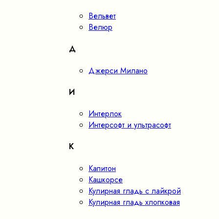
Вельвет
Велюр
Д
Джерси Милано
И
Интерлок
Интерсофт и ультрасофт
К
Капитон
Кашкорсе
Кулирная гладь с лайкрой
Кулирная гладь хлопковая