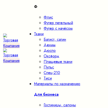
Ф
Флис
Футер петельный
Футер с начёсом
Ткани
Батист, сатин
Деним
Дюспо
Оксфорд
Плащевые ткани
Пульс
Спец-210
Тиси
Материалы по назначению
Для бизнеса
Гостиницы, салоны