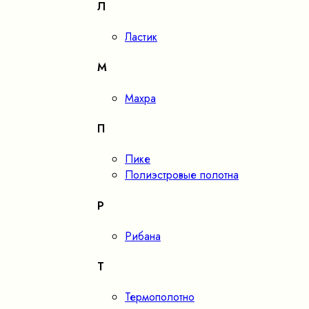
Л
Ластик
М
Махра
П
Пике
Полиэстровые полотна
Р
Рибана
Т
Термополотно