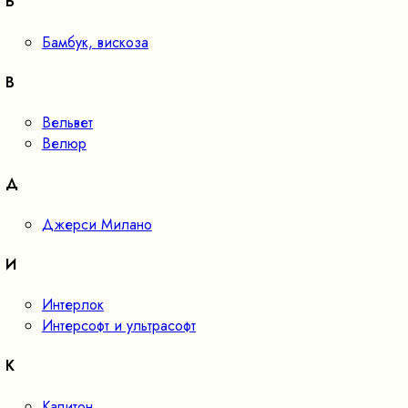
Б
Бамбук, вискоза
В
Вельвет
Велюр
Д
Джерси Милано
И
Интерлок
Интерсофт и ультрасофт
К
Капитон