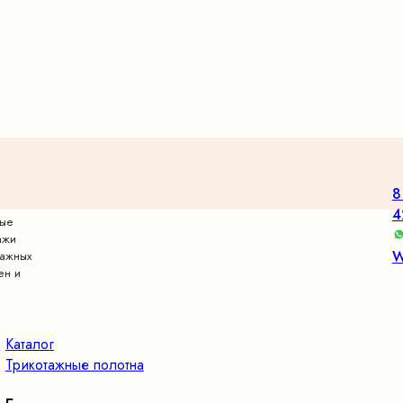
8
4
вые
ажи
W
тажных
ен и
Каталог
Трикотажные полотна