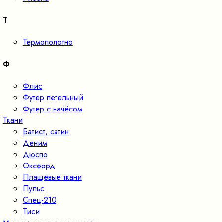
Т
Термополотно
Ф
Флис
Футер петельный
Футер с начёсом
Ткани
Батист, сатин
Деним
Дюспо
Оксфорд
Плащевые ткани
Пульс
Спец-210
Тиси