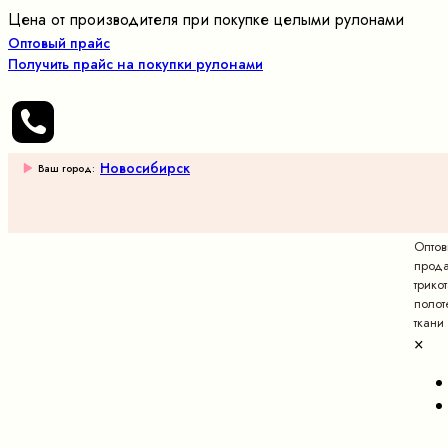
Цена от производителя при покупке целыми рулонами
Оптовый прайс
Получить прайс на покупки рулонами
Новосибирск
Ваш город:
Опто
прод
трико
полот
ткани
×