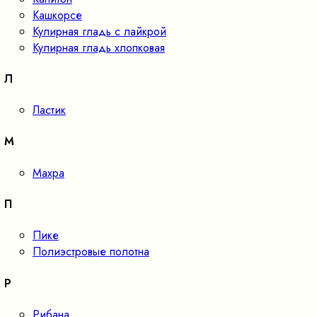
Кашкорсе
Кулирная гладь с лайкрой
Кулирная гладь хлопковая
Л
Ластик
М
Махра
П
Пике
Полиэстровые полотна
Р
Рибана