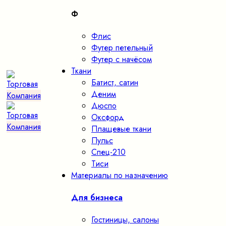
Ф
Флис
Футер петельный
Футер с начёсом
Ткани
Батист, сатин
Деним
Дюспо
Оксфорд
Плащевые ткани
Пульс
Спец-210
Тиси
Материалы по назначению
Для бизнеса
Гостиницы, салоны