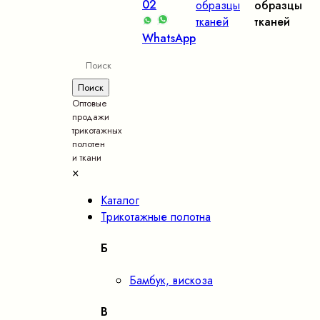
02
образцы
образцы
тканей
тканей
WhatsApp
Оптовые
продажи
трикотажных
полотен
и ткани
×
Каталог
Трикотажные полотна
Б
Бамбук, вискоза
В