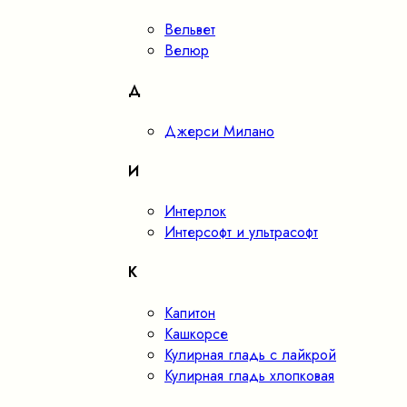
Вельвет
Велюр
Д
Джерси Милано
И
Интерлок
Интерсофт и ультрасофт
К
Капитон
Кашкорсе
Кулирная гладь с лайкрой
Кулирная гладь хлопковая