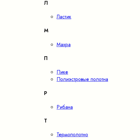
Л
Ластик
М
Махра
П
Пике
Полиэстровые полотна
Р
Рибана
Т
Термополотно