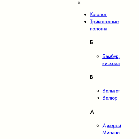
×
Каталог
Трикотажные
полотна
Б
Бамбук,
вискоза
В
Вельвет
Велюр
Д
Джерси
Милано