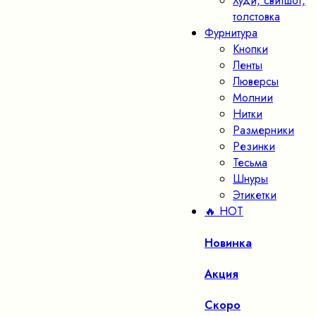
Худи, свитшот,
толстовка
Фурнитура
Кнопки
Ленты
Люверсы
Молнии
Нитки
Размерники
Резинки
Тесьма
Шнуры
Этикетки
🔥 HOT
Новинка
Акция
Скоро