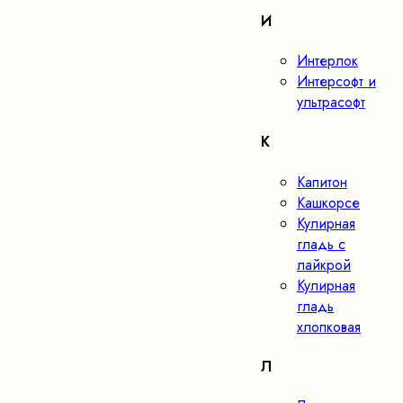
И
Интерлок
Интерсофт и
ультрасофт
К
Капитон
Кашкорсе
Кулирная
гладь с
лайкрой
Кулирная
гладь
хлопковая
Л