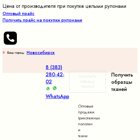
Цена от производителя при покупке целыми рулонами
Оптовый прайс
Получить прайс на покупки рулонами
Новосибирск
Ваш город:
8 (383)
280-42-
Получить
ПОЛУЧИТЬ
02
образцы
ОБРАЗЦЫ
ТКАНЕЙ
тканей
WhatsApp
Оптовые
продажи
трикотажных
полотен
и
ткани