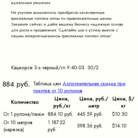
идеальные решения.
Не упустите возможность приобрести качественные
трикотажные полотна оптом по привлекательным ценам.
Закажите сейчас и дайте вашему бизнесу надежную основу
для роста и процветания. Сделайте шаг к успеху вместе с
нашим интернет-магазином трикотажных полотен оптом!
Кашкорсе 3-х черный/гл У-40-03 30/2
884 руб.
Таблица цен
Дополнительная скидка при
покупке от 10 рулонов
Цена,
Цена, pуб./
Цена, $/
Количество
pуб./кг
метр
кг
От 1 рулона/пачки
884.10 руб.
445.59 руб.
$10.50
От 10 метров
1 187.22
598.36 руб.
$14.10
(нарезка)
руб.