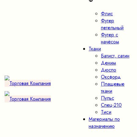
Ф
Флис
Футер
петельный
Футер с
начёсом
Ткани
Батист, сатин
Деним
Дюспо
Оксфорд
Плащевые
ткани
Пульс
Спец-210
Тиси
Материалы по
назначению