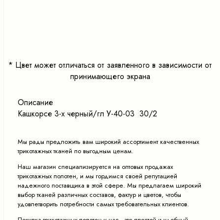
<
>
*
Цвет может отличаться от заявленного в зависимости от
принимающего экрана
Описание
Кашкорсе 3-х черный/гл У-40-03 30/2
Мы рады предложить вам широкий ассортимент качественных
трикотажных тканей по выгодным ценам.
Наш магазин специализируется на оптовых продажах
трикотажных полотен, и мы гордимся своей репутацией
надежного поставщика в этой сфере. Мы предлагаем широкий
выбор тканей различных составов, фактур и цветов, чтобы
удовлетворить потребности самых требовательных клиентов.
Покупка трикотажных полотен у нас - это простой и удобный