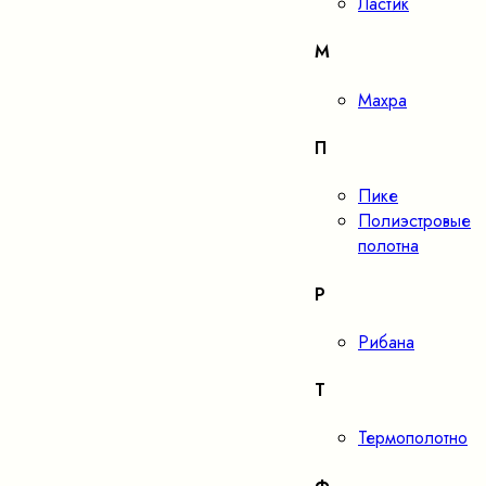
Ластик
М
Махра
П
Пике
Полиэстровые
полотна
Р
Рибана
Т
Термополотно