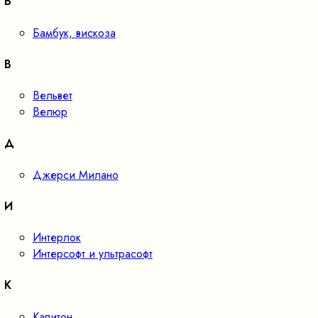
Б
Бамбук, вискоза
В
Вельвет
Велюр
Д
Джерси Милано
И
Интерлок
Интерсофт и ультрасофт
К
Капитон