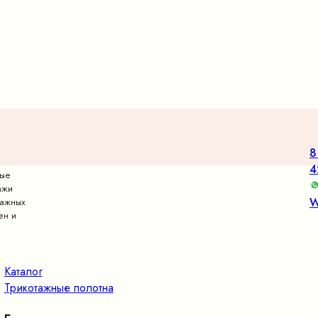
8
4
вые
ажи
W
тажных
ен и
Каталог
Трикотажные полотна