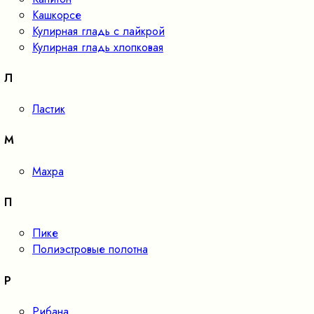
Кашкорсе
Кулирная гладь с лайкрой
Кулирная гладь хлопковая
Л
Ластик
М
Махра
П
Пике
Полиэстровые полотна
Р
Рибана