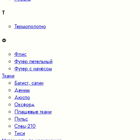
Т
Термополотно
Ф
Флис
Футер петельный
Футер с начёсом
Ткани
Батист, сатин
Деним
Дюспо
Оксфорд
Плащевые ткани
Пульс
Спец-210
Тиси