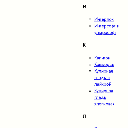
И
Интерлок
Интерсофт и
ультрасофт
К
Капитон
Кашкорсе
Кулирная
гладь с
лайкрой
Кулирная
гладь
хлопковая
Л