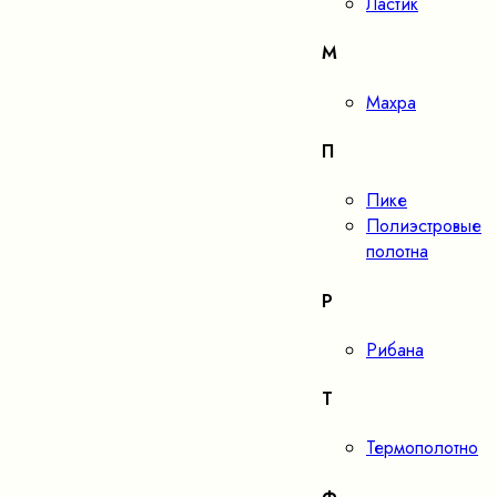
Ластик
М
Махра
П
Пике
Полиэстровые
полотна
Р
Рибана
Т
Термополотно