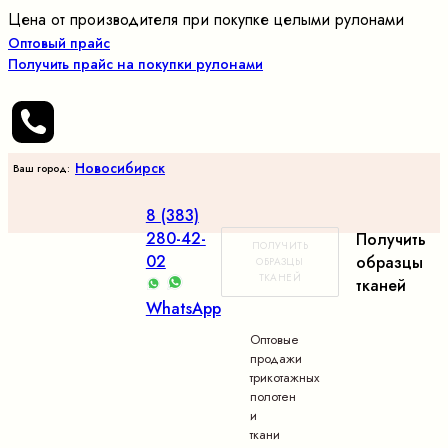
Цена от производителя при покупке целыми рулонами
Оптовый прайс
Получить прайс на покупки рулонами
Новосибирск
Ваш город:
8 (383)
280-42-
Получить
ПОЛУЧИТЬ
02
образцы
ОБРАЗЦЫ
ТКАНЕЙ
тканей
WhatsApp
Оптовые
продажи
трикотажных
полотен
и
ткани