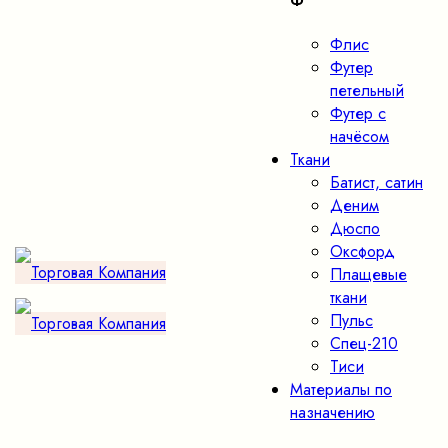
Ф
Флис
Футер
петельный
Футер с
начёсом
Ткани
Батист, сатин
Деним
Дюспо
Оксфорд
Плащевые
ткани
Пульс
Спец-210
Тиси
Материалы по
назначению