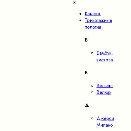
×
Каталог
Трикотажные
полотна
Б
Бамбук,
вискоза
В
Вельвет
Велюр
Д
Джерси
Милано