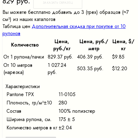
829 руб.
ЗАКАЗАТЬ ОБРАЗЕЦ
Вы можете бесплатно добавить до 3 (трех) образцов (≈7
cм²) из наших каталогов
Таблица цен
Дополнительная скидка при покупке от 10
рулонов
Цена,
Цена, pуб./
Цена, $/
Количество
pуб./кг
метр
кг
От 1 рулона/пачки
829.37 руб.
406.39 руб.
$9.85
От 10 метров
1 027.24
503.35 руб.
$12.20
(нарезка)
руб.
Характеристики
Pantone TPX
11-0105
Плотность, гр/м²±10
280
Состав
100% полиэстер
Ширина рулона, см.
175 ± 5
Количество метров в кг
±2.04