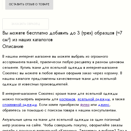
ОСТАВИТЬ ОТЗЫВ О ТОВАРЕ
ЗАКАЗАТЬ ОБРАЗЕЦ
Вы можете бесплатно добавить до 3 (трех) образцов (≈7
cм²) из наших каталогов
Описание
В нашем интернет магазине вы можете выбрать из огромного
ассортимента тканей, практически любую расцветку в разном ценовом
сегменте. Купить ткани для ясельной одежды в интернет-магазине
Союзтекс вы можете в любое время оформив заказ через корзину. В
нашем каталоге представлены качественные ткани для ясельной
одежды от известных производителей.
В интернет-магазине Союзтекс кроме ткани для ясельной одежды
можно посмотреть варианты для
костюмов
,
ясельной одежды
, а также
спортивной одежды
. Если хотите приобрести
футер
или
джинс
,
обратитесь за помощью с поиском товара к нашим консультантам.
Актуальные цены на ткани для ясельной одежды за один погонный
метр указаны на сайте. Чтобы совершить покупку, оформляйте заказы
онлайн с помощью виртуальной «Корзины». Теряетесь в выборе? Тогда