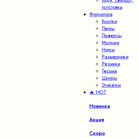
Худи, свитшот,
толстовка
Фурнитура
Кнопки
Ленты
Люверсы
Молнии
Нитки
Размерники
Резинки
Тесьма
Шнуры
Этикетки
🔥 HOT
Новинка
Акция
Скоро