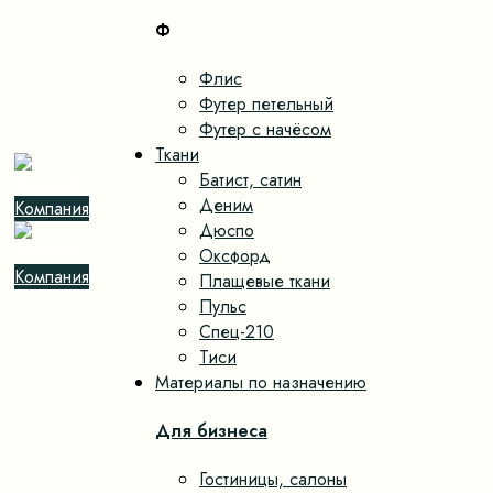
Ф
Флис
Футер петельный
Футер с начёсом
Ткани
Батист, сатин
Деним
Дюспо
Оксфорд
Плащевые ткани
Пульс
Спец-210
Тиси
Материалы по назначению
Для бизнеса
Гостиницы, салоны