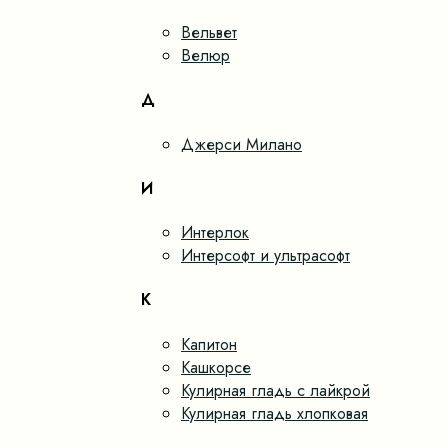
Вельвет
Велюр
Д
Джерси Милано
И
Интерлок
Интерсофт и ультрасофт
К
Капитон
Кашкорсе
Кулирная гладь с лайкрой
Кулирная гладь хлопковая