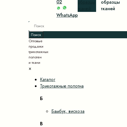
02
образцы
образцы
тканей
тканей
WhatsApp
Оптовые
продажи
трикотажных
полотен
и ткани
×
Каталог
Трикотажные полотна
Б
Бамбук, вискоза
В