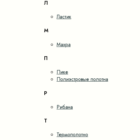
Л
Ластик
М
Махра
П
Пике
Полиэстровые полотна
Р
Рибана
Т
Термополотно