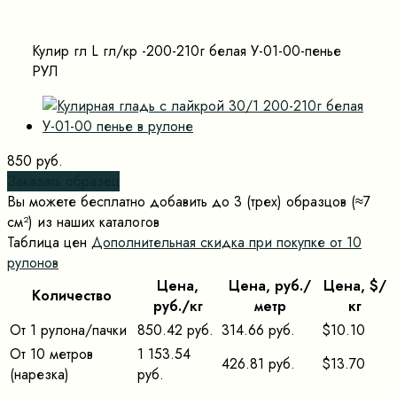
Кулир гл L гл/кр -200-210г белая У-01-00-пенье
РУЛ
850 руб.
Заказать образец
Вы можете бесплатно добавить до 3 (трех) образцов (≈7
cм²) из наших каталогов
Таблица цен
Дополнительная скидка при покупке от 10
рулонов
Цена,
Цена, pуб./
Цена, $/
Количество
pуб./кг
метр
кг
От 1 рулона/пачки
850.42 руб.
314.66 руб.
$10.10
От 10 метров
1 153.54
426.81 руб.
$13.70
(нарезка)
руб.